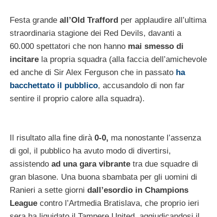
Festa grande
all’Old Trafford
per applaudire all’ultima
straordinaria stagione dei Red Devils, davanti a
60.000 spettatori che non hanno
mai smesso di
incitare
la propria squadra (alla faccia dell’amichevole
ed anche di Sir Alex Ferguson che in passato
ha
bacchettato il pubblico
, accusandolo di non far
sentire il proprio calore alla squadra).
Il risultato alla fine dirà
0-0,
ma nonostante l’assenza
di gol, il pubblico ha avuto modo di divertirsi,
assistendo
ad una gara vibrante
tra due squadre di
gran blasone. Una buona sbambata per gli uomini di
Ranieri a sette giorni
dall’esordio in Champions
League
contro l’Artmedia Bratislava, che proprio ieri
sera ha liquidato il Tampere United, aggiudicandosi il