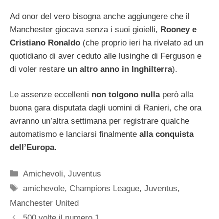
Ad onor del vero bisogna anche aggiungere che il
Manchester giocava senza i suoi gioielli,
Rooney e
Cristiano Ronaldo
(che proprio ieri ha rivelato ad un
quotidiano di aver ceduto alle lusinghe di Ferguson e
di voler restare
un altro anno in Inghilterra
).
Le assenze eccellenti
non tolgono nulla
però alla
buona gara disputata dagli uomini di Ranieri, che ora
avranno un’altra settimana per registrare qualche
automatismo e lanciarsi finalmente
alla conquista
dell’Europa.
Categorie
Amichevoli
,
Juventus
Tag
amichevole
,
Champions League
,
Juventus
,
Manchester United
500 volte il numero 1