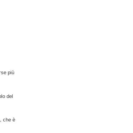
rse più
olo del
e, che è