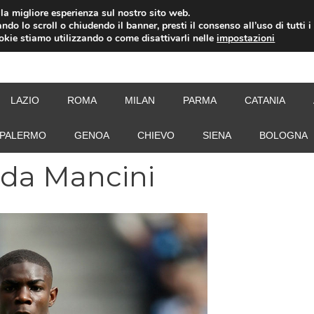
i la migliore esperienza sul nostro sito web.
ndo lo scroll o chiudendo il banner, presti il consenso all’uso di tutti i
ookie stiamo utilizzando o come disattivarli nelle
impostazioni
NEW
LAZIO
ROMA
MILAN
PARMA
CATANIA
PALERMO
GENOA
CHIEVO
SIENA
BOLOGNA
a da Mancini