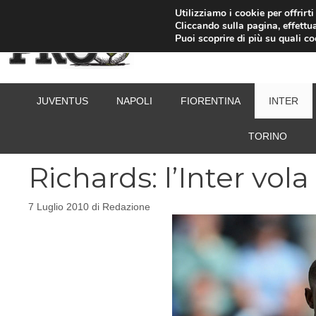
Vai
Utilizziamo i cookie per offrirt
Cliccando sulla pagina, effettua
al
Puoi scoprire di più su quali c
contenuto
JUVENTUS
NAPOLI
FIORENTINA
INTER
TORINO
Richards: l’Inter vol
7 Luglio 2010
di
Redazione