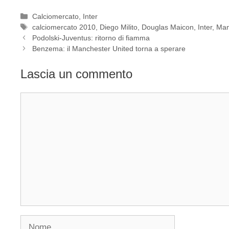
Categorie
Calciomercato
,
Inter
Tag
calciomercato 2010
,
Diego Milito
,
Douglas Maicon
,
Inter
,
Man
Podolski-Juventus: ritorno di fiamma
Benzema: il Manchester United torna a sperare
Lascia un commento
Commento
Nome