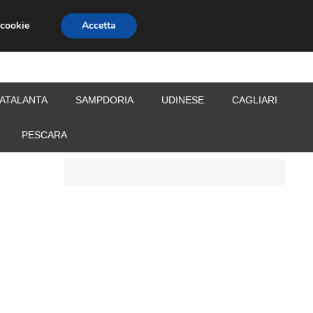
 cookie
Accetta
S
CALCIOMERCATO
ALLENATORI
ATALANTA
SAMPDORIA
UDINESE
CAGLIARI
PESCARA