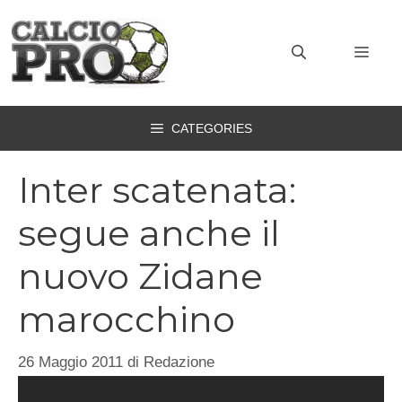
Vai
al
MEN
contenuto
CATEGORIES
Inter scatenata:
segue anche il
nuovo Zidane
marocchino
26 Maggio 2011
di
Redazione