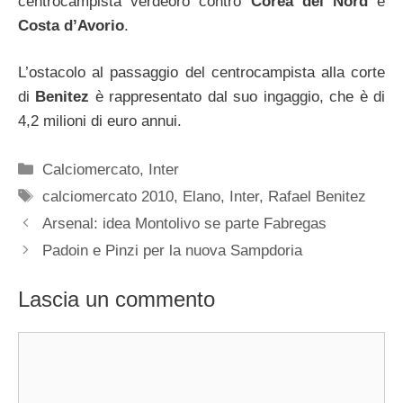
centrocampista verdeoro contro
Corea
del Nord
e
Costa d’Avorio
.
L’ostacolo al passaggio del centrocampista alla corte
di
Benitez
è rappresentato dal suo ingaggio, che è di
4,2 milioni di euro annui.
Categorie
Calciomercato
,
Inter
Tag
calciomercato 2010
,
Elano
,
Inter
,
Rafael Benitez
Arsenal: idea Montolivo se parte Fabregas
Padoin e Pinzi per la nuova Sampdoria
Lascia un commento
Commento