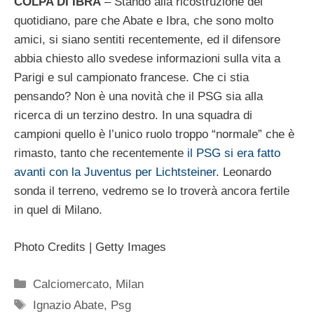
COLPA DI IBRA
– Stando alla ricostruzione del
quotidiano, pare che Abate e Ibra, che sono molto
amici, si siano sentiti recentemente, ed il difensore
abbia chiesto allo svedese informazioni sulla vita a
Parigi e sul campionato francese. Che ci stia
pensando? Non è una novità che il PSG sia alla
ricerca di un terzino destro. In una squadra di
campioni quello è l’unico ruolo troppo “normale” che è
rimasto, tanto che recentemente
il PSG si era fatto
avanti con la Juventus per Lichtsteiner
. Leonardo
sonda il terreno, vedremo se lo troverà ancora fertile
in quel di Milano.
Photo Credits | Getty Images
Categorie
Calciomercato
,
Milan
Tag
Ignazio Abate
,
Psg