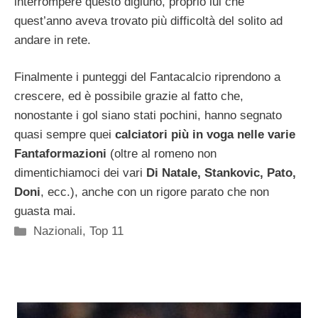
interrompere questo digiuno, proprio lui che
quest’anno aveva trovato più difficoltà del solito ad
andare in rete.
Finalmente i punteggi del Fantacalcio riprendono a
crescere, ed è possibile grazie al fatto che,
nonostante i gol siano stati pochini, hanno segnato
quasi sempre quei
calciatori più in voga nelle varie
Fantaformazioni
(oltre al romeno non
dimentichiamoci dei vari
Di Natale, Stankovic, Pato,
Doni
, ecc.), anche con un rigore parato che non
guasta mai.
Categorie
Nazionali
,
Top 11