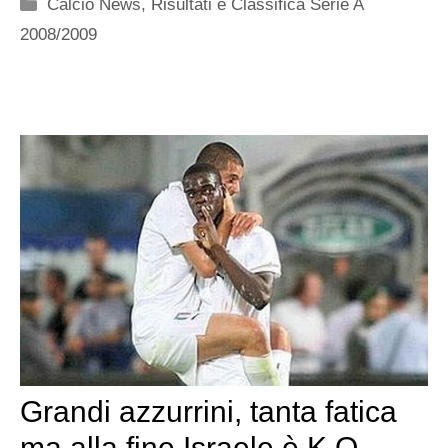
Categorie
Calcio News
,
Risultati e Classifica Serie A
2008/2009
Grandi azzurrini, tanta fatica
ma alla fine Israele è K.O.