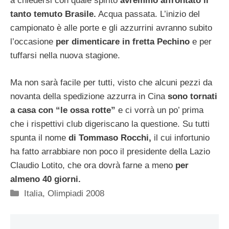
a chiedersi con quale spirito
avremmo affrontato il
tanto temuto Brasile.
Acqua passata. L’inizio del
campionato è alle porte e gli azzurrini avranno subito
l’occasione
per dimenticare in fretta Pechino
e per
tuffarsi nella nuova stagione.
Ma non sarà facile per tutti, visto che alcuni pezzi da
novanta della spedizione azzurra in Cina
sono tornati
a casa con “le ossa rotte”
e ci vorrà un po’ prima
che i rispettivi club digeriscano la questione. Su tutti
spunta il nome
di Tommaso Rocchi,
il cui infortunio
ha fatto arrabbiare non poco il presidente della Lazio
Claudio Lotito, che ora dovrà farne a meno
per
almeno 40 giorni.
Categorie
Italia
,
Olimpiadi 2008