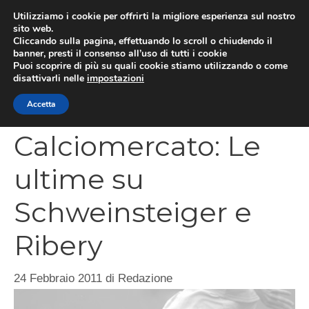
Vai
Utilizziamo i cookie per offrirti la migliore esperienza sul nostro
al
sito web.
MEN
Cliccando sulla pagina, effettuando lo scroll o chiudendo il
contenuto
banner, presti il consenso all’uso di tutti i cookie
Puoi scoprire di più su quali cookie stiamo utilizzando o come
disattivarli nelle
impostazioni
CATEGORIES
Accetta
Calciomercato: Le
ultime su
Schweinsteiger e
Ribery
24 Febbraio 2011
di
Redazione