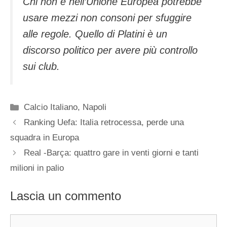
Chi non è nell’Unione Europea potrebbe
usare mezzi non consoni per sfuggire
alle regole. Quello di Platini è un
discorso politico per avere più controllo
sui club.
Categorie
Calcio Italiano
,
Napoli
Ranking Uefa: Italia retrocessa, perde una
squadra in Europa
Real -Barça: quattro gare in venti giorni e tanti
milioni in palio
Lascia un commento
Commento