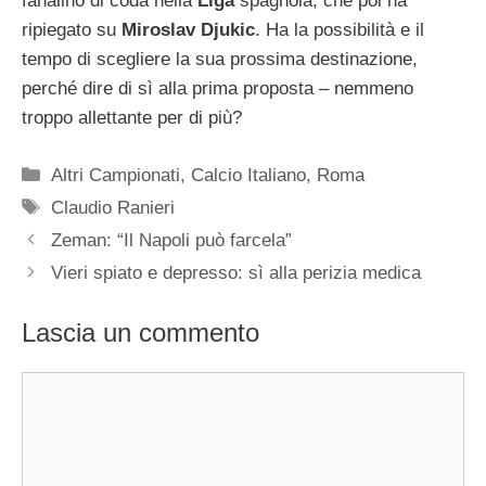
fanalino di coda nella
Liga
spagnola, che poi ha
ripiegato su
Miroslav Djukic
. Ha la possibilità e il
tempo di scegliere la sua prossima destinazione,
perché dire di sì alla prima proposta – nemmeno
troppo allettante per di più?
Categorie
Altri Campionati
,
Calcio Italiano
,
Roma
Tag
Claudio Ranieri
Zeman: “Il Napoli può farcela”
Vieri spiato e depresso: sì alla perizia medica
Lascia un commento
Commento