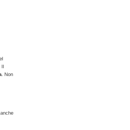
el
 Il
a
. Non
i anche