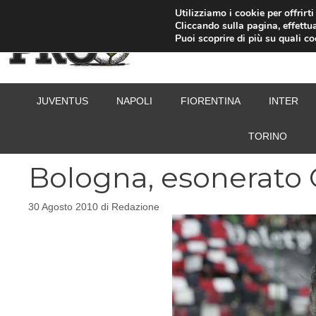
Vai
Utilizziamo i cookie per offrirt
Cliccando sulla pagina, effettua
al
Puoi scoprire di più su quali c
contenuto
JUVENTUS
NAPOLI
FIORENTINA
INTER
TORINO
Bologna, esonerato
30 Agosto 2010
di
Redazione