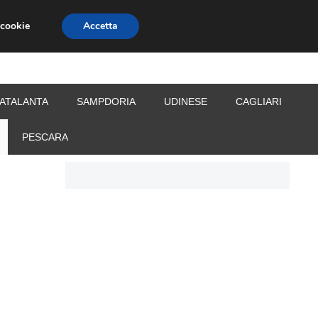
 cookie
Accetta
S
CALCIOMERCATO
ALLENATORI
ATALANTA
SAMPDORIA
UDINESE
CAGLIARI
PESCARA