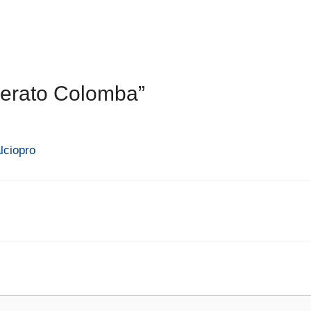
nerato Colomba”
lciopro