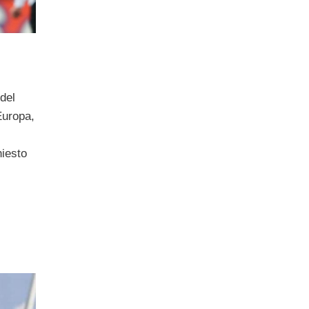
 del
Europa,
hiesto
l