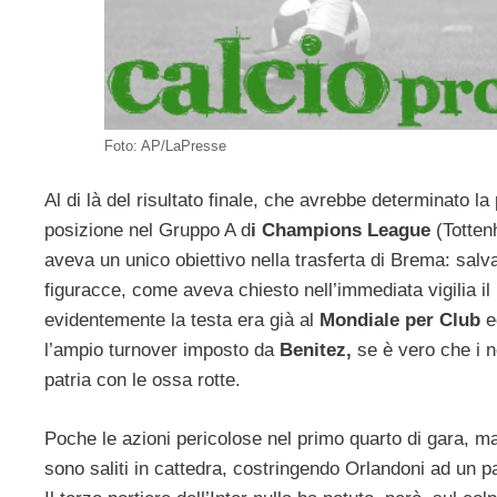
Foto: AP/LaPresse
Al di là del risultato finale, che avrebbe determinato l
posizione nel Gruppo A d
i Champions League
(Totten
aveva un unico obiettivo nella trasferta di Brema: salva
figuracce, come aveva chiesto nell’immediata vigilia il
evidentemente la testa era già al
Mondiale per Club
ed
l’ampio turnover imposto da
Benitez,
se è vero che i n
patria con le ossa rotte.
Poche le azioni pericolose nel primo quarto di gara, ma
sono saliti in cattedra, costringendo Orlandoni ad un pai