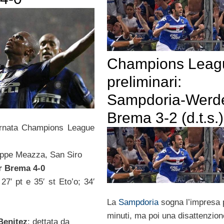
Champions Leag
preliminari:
Sampdoria-Werd
Brema 3-2 (d.t.s.)
rnata Champions League
eppe Meazza, San Siro
r Brema 4-0
27′ pt e 35′ st Eto’o; 34′
La
Sampdoria
sogna l’impresa 
minuti, ma poi una disattenzion
Benitez
: dettata da