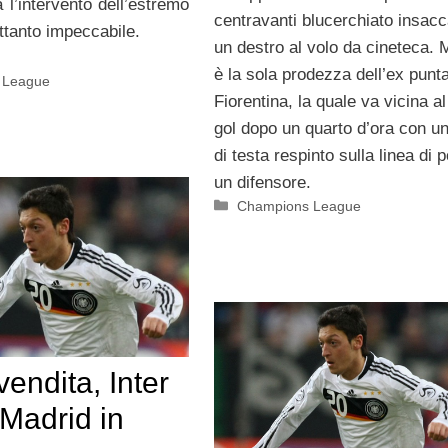
 l’intervento dell’estremo
centravanti blucerchiato insac
ettanto impeccabile.
un destro al volo da cineteca.
è la sola prodezza dell’ex punta
 League
Fiorentina, la quale va vicina al
gol dopo un quarto d’ora con u
di testa respinto sulla linea di 
un difensore.
Categorie
Champions League
vendita, Inter
Madrid in