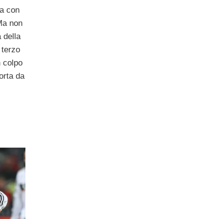
ca con
 Ma non
 della
 terzo
n colpo
porta da