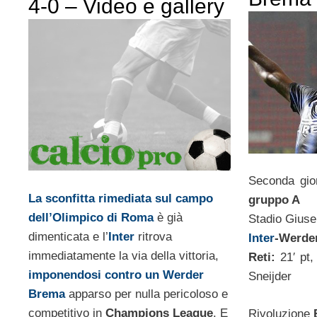
4-0 – Video e gallery
Seconda gio
La sconfitta rimediata sul campo
gruppo A
dell’Olimpico di Roma
è già
Stadio Gius
dimenticata e l’
Inter
ritrova
Inter
-Werde
immediatamente la via della vittoria,
Reti:
21′ pt, 
imponendosi contro un Werder
Sneijder
Brema
apparso per nulla pericoloso e
competitivo in
Champions League
. E
Rivoluzione