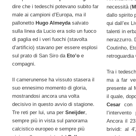
dire che i tedeschi potevano subito far
necessità (
M
male ai campioni d’Europa, ma il
dallo spirito
pallonetto
Hugo Almeyda
salvato
qui dall’ex Li
sulla linea da Lucio era solo un fuoco
talenti in erb
di paglia ed i veri fuochi (stavolta
nerazzurro. D
d’artificio) stavano per essere esplosi
Coutinho, Eto
sul prato di San Siro da
Eto’o
e
retroguardia
compagni.
Tra i tedesch
Il camerunense ha vissuto stasera il
ma a far ved
suo ennesimo momento di gloria,
presente al
mostrandosi ancora una volta
il quale, dop
decisivo in questo avvio di stagione.
Cesar
con 
Tre reti per lui, una per
Sneijder
,
l’intervento
sempre più in vista sul panorama
Ancora il 2
calcistico europeo e sempre più
brividi: al 