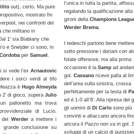
l’unica in tutta la partita, affoss
ilito
out), certo. Ma pure
regalando la qualificazione alla
 propositivo, mostrato fin
gironi della
Champions Leagu
verpool, nei confronti dei
Werder Brema
.
a che militano in
al 1′ sia Biabiany che
I tedeschi partono bene metten
’o e Sneijder ci sono, in
sotto pressione i doriani con a
Cordoba
per
Samuel
.
folate offensive, ma alla prima
occasione è la
Samp
ad andare
i si vede l’ex
Arnautovic
gol.
Cassano
riceve palla al lim
ere i sorci verdi al tifo
dell’area sulla sinistra, crossa
 Meazza è
Hugo Almeyda
perfettamente per la testa di
Pa
o 2′ di gioco, supera
Julio
ed è 1-0 all’8′. Alla ripresa del 
un pallonetto ma trova
gli uomini di
Di Carlo
sono più
 provvidenziale di Lucio.
convinti e attaccano ancora fin
3 del
Werder
a mettere i
ancora il
Pazzo
non va in gol. 
4′, grande conclusione su
sviluppi di un calcio di punizione