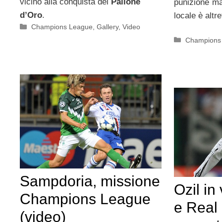
vicino alla conquista del
Pallone
punizione ma
d’Oro
.
locale è altr
Categorie
Champions League
,
Gallery
,
Video
Categorie
Champions
Sampdoria, missione
Ozil in 
Champions League
e Real 
(video)