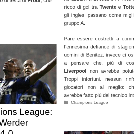
po di testa di
Prodl,
che
ricco di gol tra
Twente
e
Tot
gli inglesi passano come migli
gruppo A.
Pare essere costretti a com
l’ennesima defiance di stagion
uomini di Benitez, invece ci os
a pensare che, più di così
Liverpool
non avrebbe potut
Troppi infortuni, nessun rin
giocatori non al meglio: ch
avrebbe fatto più del tecnico in
Categorie
Champions League
ons League:
 Werder
4-0