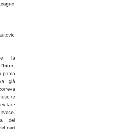
League
nautovic
ne la
l’
Inter
,
a prima
eva già
orreva
riuscire
evitare
Invece,
ta dei
del pari