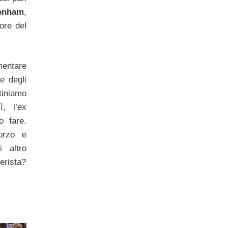
tenham
,
ore del
mentare
e degli
tiniamo
, l’ex
o fare.
forzo e
i altro
terista?