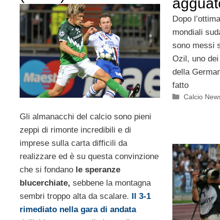
agguat
Dopo l’ottima
mondiali suda
sono messi s
Ozil, uno dei
della German
fatto
Categorie
Calcio New
Gli almanacchi del calcio sono pieni
zeppi di rimonte incredibili e di
imprese sulla carta difficili da
realizzare ed è su questa convinzione
che si fondano
le speranze
blucerchiate,
sebbene la montagna
sembri troppo alta da scalare.
Il 3-1
rimediato nella gara di andata