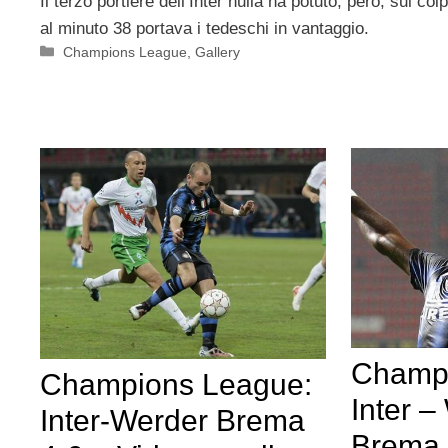
Il terzo portiere dell’Inter nulla ha potuto, però, sul col
al minuto 38 portava i tedeschi in vantaggio.
Categorie
Champions League
,
Gallery
Champi
Champions League:
Inter –
Inter-Werder Brema
Brema 