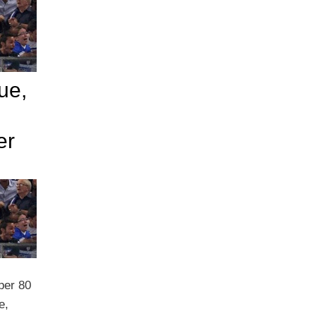
ue,
er
per 80
e,