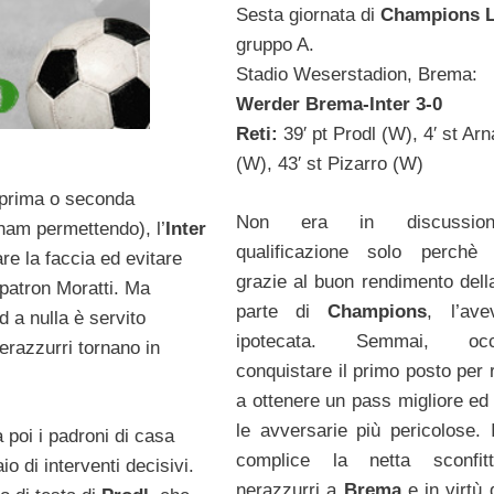
Sesta giornata di
Champions 
gruppo A.
Stadio Weserstadion, Brema:
Werder Brema-Inter 3-0
Reti:
39′ pt Prodl (W), 4′ st Ar
(W), 43′ st Pizarro (W)
a prima o seconda
Non era in discussio
ham permettendo), l’
Inter
qualificazione solo perchè 
re la faccia ed evitare
grazie al buon rendimento dell
 patron Moratti. Ma
parte di
Champions
, l’av
 a nulla è servito
ipotecata. Semmai, occ
erazzurri tornano in
conquistare il primo posto per 
a ottenere un pass migliore ed 
le avversarie più pericolose. 
 poi i padroni di casa
complice la netta sconfit
o di interventi decisivi.
nerazzurri a
Brema
e in virtù 