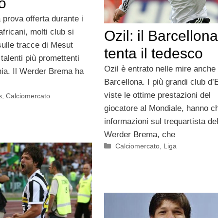
o
 prova offerta durante i
fricani, molti club si
Ozil: il Barcellona
ulle tracce di Mesut
tenta il tedesco
 talenti più promettenti
Ozil è entrato nelle mire anche
ia. Il Werder Brema ha
Barcellona. I più grandi club d’
viste le ottime prestazioni del
s
,
Calciomercato
giocatore al Mondiale, hanno c
informazioni sul trequartista de
Werder Brema, che
Categorie
Calciomercato
,
Liga