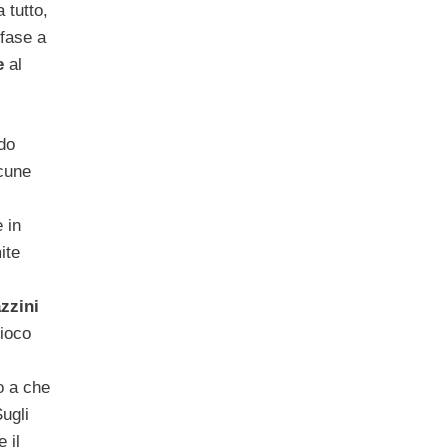
a tutto,
 fase a
e
al
do
lcune
 in
ite
zzini
gioco
o a che
Sugli
 il