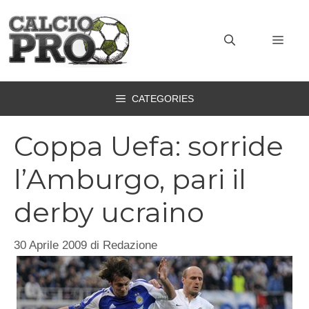
Vai
al
MEN
contenuto
CATEGORIES
Coppa Uefa: sorride
l’Amburgo, pari il
derby ucraino
30 Aprile 2009
di
Redazione