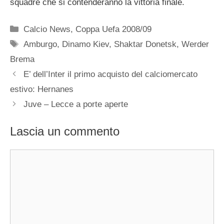
squadre che si contenderanno la vittoria finale.
Categorie
Calcio News
,
Coppa Uefa 2008/09
Tag
Amburgo
,
Dinamo Kiev
,
Shaktar Donetsk
,
Werder
Brema
E’ dell’Inter il primo acquisto del calciomercato
estivo: Hernanes
Juve – Lecce a porte aperte
Lascia un commento
Commento