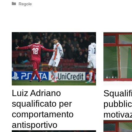
Categorie
Regole
Luiz Adriano
Squalif
squalificato per
pubblic
comportamento
motivaz
antisportivo