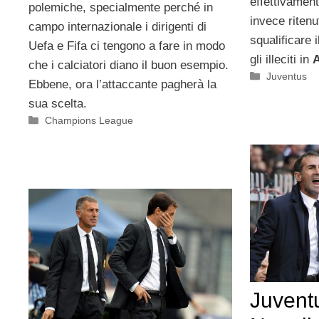
effettivament
polemiche, specialmente perché in
invece riten
campo internazionale i dirigenti di
squalificare 
Uefa e Fifa ci tengono a fare in modo
gli illeciti in
A
che i calciatori diano il buon esempio.
Categorie
Juventus
Ebbene, ora l’attaccante pagherà la
sua scelta.
Categorie
Champions League
Juventu