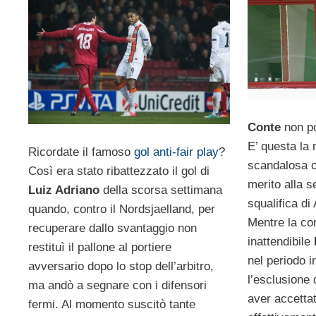
Conte
non po
E’ questa la 
Ricordate il famoso
gol anti-fair play
?
scandalosa c
Così era stato ribattezzato il gol di
merito alla s
Luiz Adriano
della scorsa settimana
squalifica di
quando, contro il Nordsjaelland, per
Mentre la cor
recuperare dallo svantaggio non
inattendibile
restituì il pallone al portiere
nel periodo i
avversario dopo lo stop dell’arbitro,
l’esclusione
ma andò a segnare con i difensori
aver accetta
fermi. Al momento suscitò tante