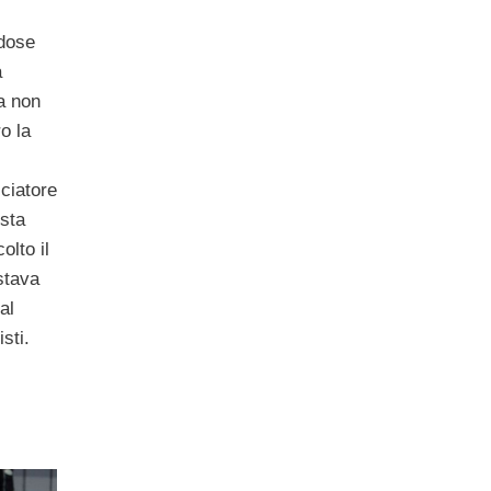
rdose
a
ma non
ro la
lciatore
sta
olto il
stava
al
sti.