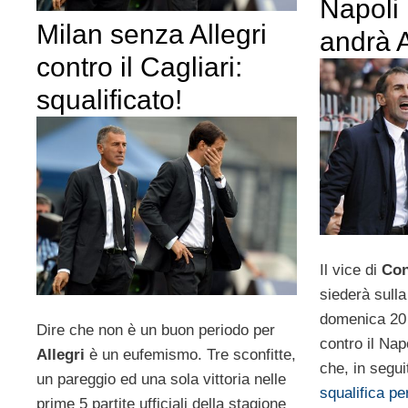
Napoli
Milan senza Allegri
andrà 
contro il Cagliari:
squalificato!
Il vice di
Con
siederà sull
domenica 20 
Dire che non è un buon periodo per
contro il Nap
Allegri
è un eufemismo. Tre sconfitte,
che, in segui
un pareggio ed una sola vittoria nelle
squalifica p
prime 5 partite ufficiali della stagione