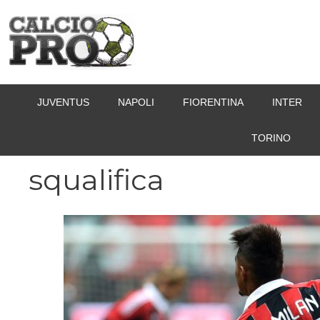
Vai
al
contenuto
JUVENTUS
NAPOLI
FIORENTINA
INTER
TORINO
squalifica