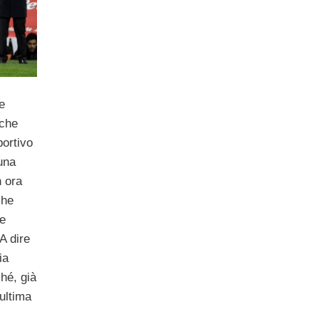
e
 che
portivo
una
 ora
che
te
A dire
ia
hé, già
’ultima