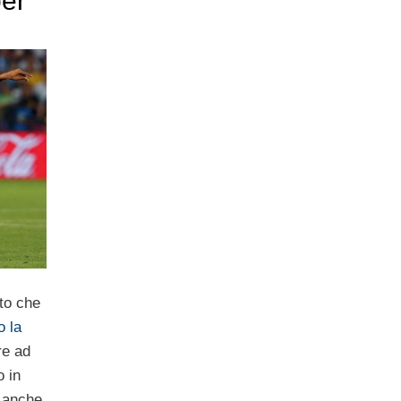
per
to che
o la
re ad
o in
o anche