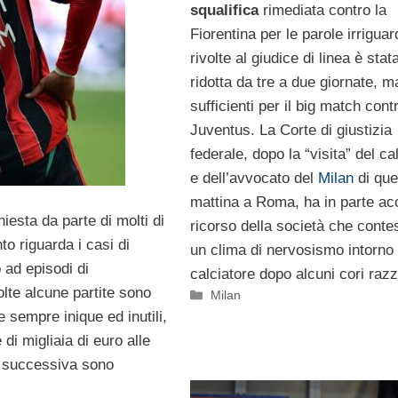
squalifica
rimediata contro la
Fiorentina per le parole irrigua
rivolte al giudice di linea è stat
ridotta da tre a due giornate, 
sufficienti per il big match cont
Juventus. La Corte di giustizia
federale, dopo la “visita” del ca
e dell’avvocato del
Milan
di que
mattina a Roma, ha in parte acc
iesta da parte di molti di
ricorso della società che conte
o riguarda i casi di
un clima di nervosismo intorno 
 ad episodi di
calciatore dopo alcuni cori razzi
volte alcune partite sono
Categorie
Milan
 sempre inique ed inutili,
di migliaia di euro alle
a successiva sono