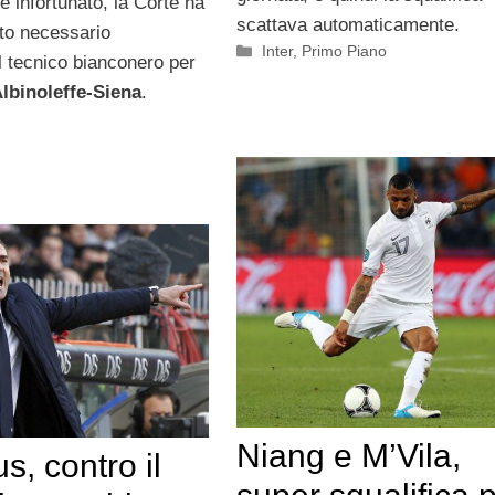
e infortunato, la Corte ha
scattava automaticamente.
uto necessario
Categorie
Inter
,
Primo Piano
il tecnico bianconero per
lbinoleffe-Siena
.
Niang e M’Vila,
s, contro il