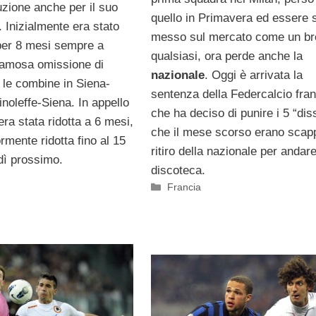
uzione anche per il suo
quello in Primavera ed essere 
. Inizialmente era stato
messo sul mercato come un b
 per 8 mesi sempre a
qualsiasi, ora perde anche la
famosa omissione di
nazionale
. Oggi è arrivata la
 le combine in Siena-
sentenza della Federcalcio fra
noleffe-Siena. In appello
che ha deciso di punire i 5 “dis
 era stata ridotta a 6 mesi,
che il mese scorso erano scapp
ormente ridotta fino al 15
ritiro della nazionale per andare
dì prossimo.
discoteca.
Categorie
Francia