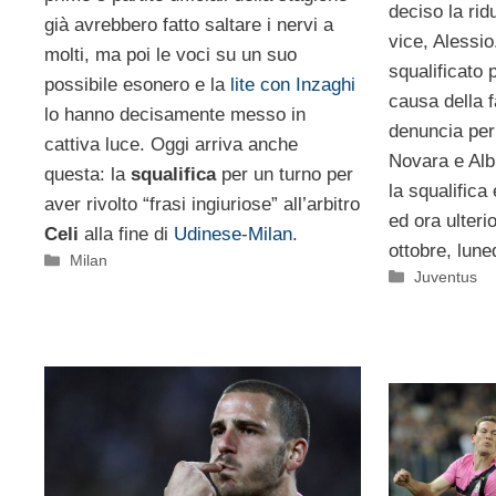
deciso la rid
già avrebbero fatto saltare i nervi a
vice, Alessio
molti, ma poi le voci su un suo
squalificato
possibile esonero e la
lite con Inzaghi
causa della 
lo hanno decisamente messo in
denuncia per
cattiva luce. Oggi arriva anche
Novara e Albi
questa: la
squalifica
per un turno per
la squalifica
aver rivolto “frasi ingiuriose” all’arbitro
ed ora ulteri
Celi
alla fine di
Udinese-Milan
.
ottobre, lune
Categorie
Milan
Categorie
Juventus