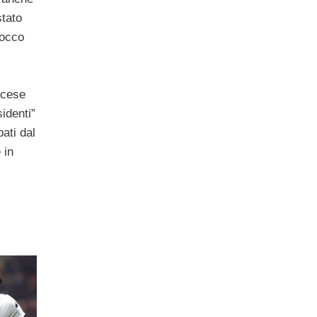
stato
rocco
ncese
sidenti”
ati dal
 in