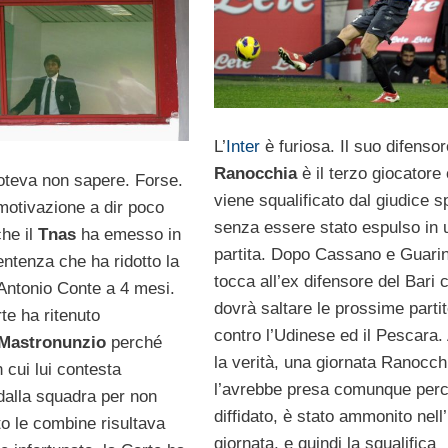
L’
Inter
è furiosa. Il suo difensor
Ranocchia
è il terzo giocatore
teva non sapere. Forse.
viene squalificato dal giudice s
motivazione a dir poco
senza essere stato espulso in 
he il
Tnas
ha emesso in
partita. Dopo Cassano e Guarin
entenza che ha ridotto la
tocca all’ex difensore del Bari 
 Antonio Conte a 4 mesi.
dovrà saltare le prossime parti
te ha ritenuto
contro l’Udinese ed il Pescara. 
Mastronunzio
perché
la verità, una giornata Ranocch
n cui lui contesta
l’avrebbe presa comunque perc
 dalla squadra per non
diffidato, è stato ammonito nell
to le combine risultava
giornata, e quindi la squalifica