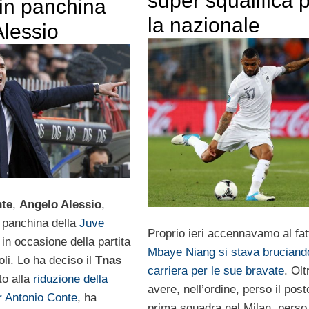
super squalifica 
 in panchina
la nazionale
Alessio
te
,
Angelo Alessio
,
a panchina della
Juve
Proprio ieri accennavamo al fat
in occasione della partita
Mbaye Niang si stava bruciand
oli. Lo ha deciso il
Tnas
carriera per le sue bravate
. Olt
to alla
riduzione della
avere, nell’ordine, perso il post
er Antonio Conte
, ha
prima squadra nel Milan, pers