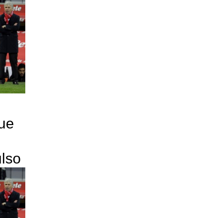
due
ulso