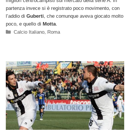
migliori centrocampisti sul mercato della serie A. In
partenza invece si è registrato poco movimento, con
l’addio di
Guberti
, che comunque aveva giocato molto
poco, e quello di
Motta
.
Categorie
Calcio Italiano
,
Roma