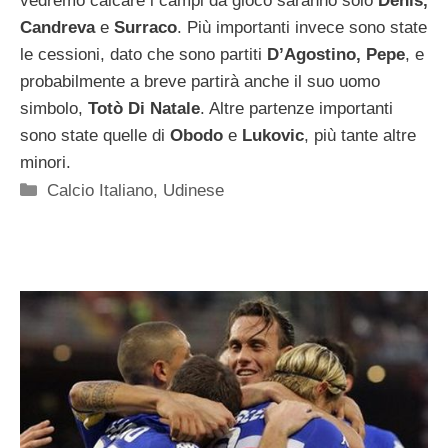
vedremo calcare i campi da gioco saranno solo
Denis,
Candreva
e
Surraco
. Più importanti invece sono state
le cessioni, dato che sono partiti
D’Agostino, Pepe
, e
probabilmente a breve partirà anche il suo uomo
simbolo,
Totò Di Natale
. Altre partenze importanti
sono state quelle di
Obodo
e
Lukovic
, più tante altre
minori.
Categorie
Calcio Italiano
,
Udinese