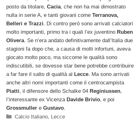
posto da titolare,
Cacia
, che non ha mai dimostrato
nulla in serie A, e tanti giovani come
Terranova,
Belleri e Trazzi
. Di contro però sono arrivati calciatori
molto importanti, primo tra i quali l’ex juventino
Ruben
Olivera
. Se n’era andato definitivamente dall’Italia due
stagioni fa dopo che, a causa di molti infortuni, aveva
giocato molto poco, ma siccome le qualità sono
indiscutibili, se dovesse star bene potrebbe contribuire
a far fare il salto di qualità al
Lecce
. Ma sono arrivati
anche altri nomi importanti come il centrocampista
Piatti
, il difensore dello Schalke 04
Reginiussen
,
l’interessante ex Vicenza
Davide Brivio
, e poi
Grossmuller
e
Gustavo
.
Categorie
Calcio Italiano
,
Lecce