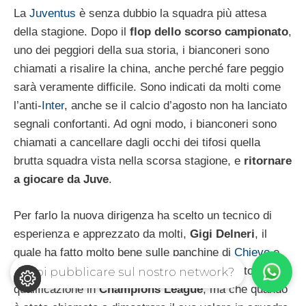
La
Juventus
è senza dubbio la squadra più attesa
della stagione. Dopo il
flop dello scorso campionato
,
uno dei peggiori della sua storia, i bianconeri sono
chiamati a risalire la china, anche perché fare peggio
sarà veramente difficile. Sono indicati da molti come
l’anti-
Inter
, anche se il calcio d’agosto non ha lanciato
segnali confortanti. Ad ogni modo, i bianconeri sono
chiamati a cancellare dagli occhi dei tifosi quella
brutta squadra vista nella scorsa stagione, e
ritornare
a giocare da Juve
.
Per farlo la nuova dirigenza ha scelto un tecnico di
esperienza e apprezzato da molti,
Gigi Delneri
, il
quale ha fatto molto bene sulle panchine di
Chievo
e
Sampdoria
, con cui ha anche raggiunto una storica
Vuoi pubblicare sul nostro network?
qualificazione in
Champions League
, ma che quando