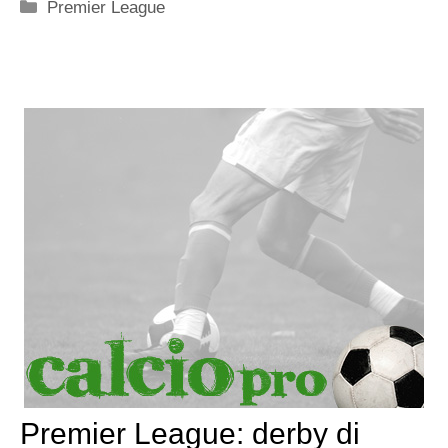
Categorie
Premier League
Premier League: derby di