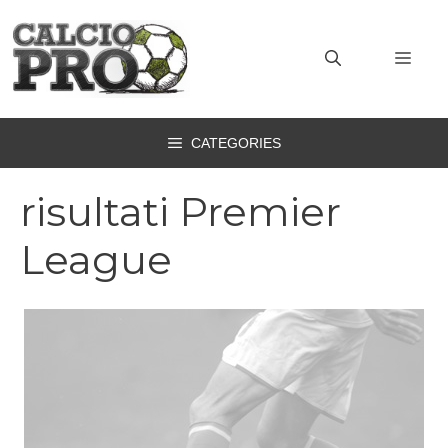
Vai
al
MEN
contenuto
CATEGORIES
risultati Premier
League