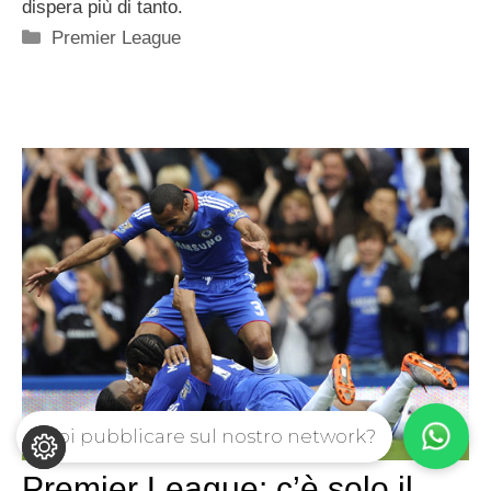
dispera più di tanto.
Categorie
Premier League
Vuoi pubblicare sul nostro network?
Premier League: c’è solo il