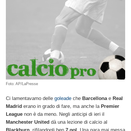
Foto: AP/LaPresse
Ci lamentavamo delle
goleade
che
Barcellona
e
Real
Madrid
erano in grado di fare, ma anche la
Premier
League
non è da meno. Negli anticipi di ieri il
Manchester United
dà una lezione di calcio al
Blackburn
, rifilandogli ben
7 gol
. Una gara mai messa