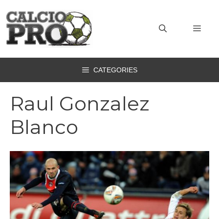
Vai
al
MEN
contenuto
CATEGORIES
Raul Gonzalez
Blanco