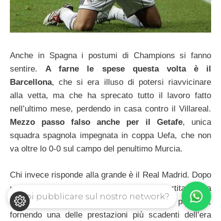
Anche in Spagna i postumi di Champions si fanno
sentire.
A farne le spese questa volta è il
Barcellona
, che si era illuso di potersi riavvicinare
alla vetta, ma che ha sprecato tutto il lavoro fatto
nell’ultimo mese, perdendo in casa contro il Villareal.
Mezzo passo falso anche per il Getafe
, unica
squadra spagnola impegnata in coppa Uefa, che non
va oltre lo 0-0 sul campo del penultimo Murcia.
Chi invece risponde alla grande è il Real Madrid. Dopo
un primo tempo con la testa ancora alla partita con la
Vuoi pubblicare sul nostro network?
Roma, i madridisti scontentano il loro pubblico,
fornendo una delle prestazioni più scadenti dell’era