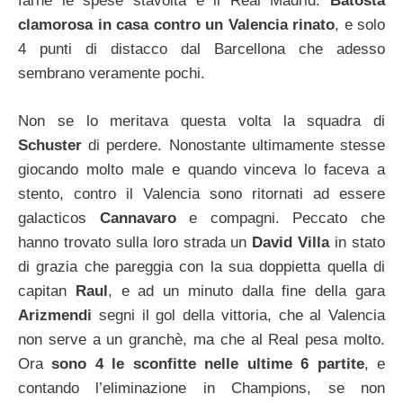
farne le spese stavolta è il Real Madrid.
Batosta
clamorosa in casa contro un Valencia rinato
, e solo
4 punti di distacco dal Barcellona che adesso
sembrano veramente pochi.
Non se lo meritava questa volta la squadra di
Schuster
di perdere. Nonostante ultimamente stesse
giocando molto male e quando vinceva lo faceva a
stento, contro il Valencia sono ritornati ad essere
galacticos
Cannavaro
e compagni. Peccato che
hanno trovato sulla loro strada un
David Villa
in stato
di grazia che pareggia con la sua doppietta quella di
capitan
Raul
, e ad un minuto dalla fine della gara
Arizmendi
segni il gol della vittoria, che al Valencia
non serve a un granchè, ma che al Real pesa molto.
Ora
sono 4 le sconfitte nelle ultime 6 partite
, e
contando l’eliminazione in Champions, se non