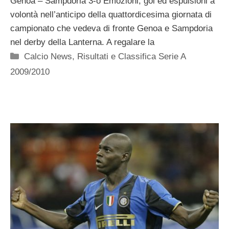
Genoa – Sampdoria 3-o Emozioni, gol ed espulsioni a
volontà nell’anticipo della quattordicesima giornata di
campionato che vedeva di fronte Genoa e Sampdoria
nel derby della Lanterna. A regalare la
Categorie
Calcio News
,
Risultati e Classifica Serie A
2009/2010