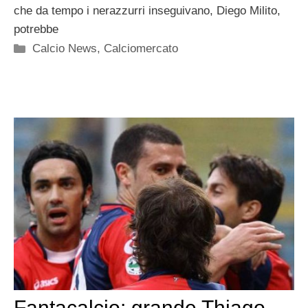
che da tempo i nerazzurri inseguivano, Diego Milito,
potrebbe
Categorie
Calcio News
,
Calciomercato
Fantacalcio: grande Thiago