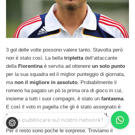
3 gol delle volte possono valere tanto. Stavolta però
non è stato così. La bella
tripletta
dell’attaccante
della
Fiorentina
è servita ad ottenere
un solo punto
per la sua squadra ed il miglior punteggio di giornata,
ma
non il migliore in assoluto
. Probabilmente il
romeno ha pagato un pò la prima ora di gioco in cui,
insieme a tutti i suoi compagni, è stato un
fantasma
.
E così il voto in pagella che gli è stato assegnato è
stato 8, che con le tre reti lo porta a
17 punti
.
Vuoi pubblicare sul nostro network?
Per il resto sono poche le sorprese. Troviamo il