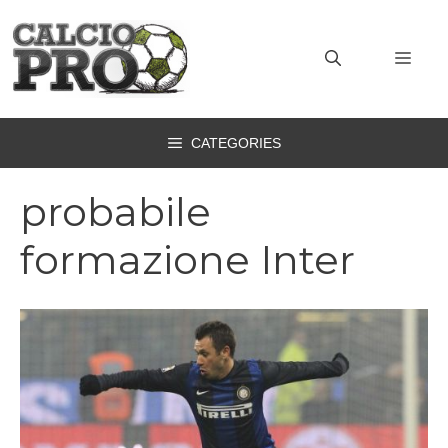
Vai
al
MEN
contenuto
CATEGORIES
probabile
formazione Inter