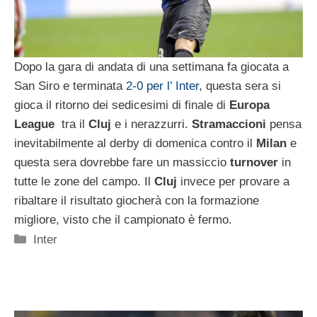
Dopo la gara di andata di una settimana fa giocata a
San Siro e terminata
2-0 per l’ Inter,
questa sera si
gioca il ritorno dei sedicesimi di finale di
Europa
League
tra il
Cluj
e i nerazzurri.
Stramaccioni
pensa
inevitabilmente al derby di domenica contro il
Milan
e
questa sera dovrebbe fare un massiccio
turnover
in
tutte le zone del campo. Il
Cluj
invece per provare a
ribaltare il risultato giocherà con la formazione
migliore, visto che il campionato è fermo.
Categorie
Inter