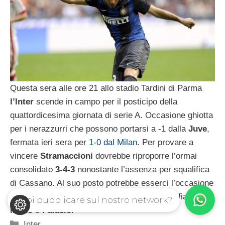
Questa sera alle ore 21 allo stadio Tardini di Parma
l’Inter
scende in campo per il posticipo della
quattordicesima giornata di serie A. Occasione ghiotta
per i nerazzurri che possono portarsi a -1 dalla
Juve
,
fermata ieri sera per
1-0 dal Milan
. Per provare a
vincere
Stramaccioni
dovrebbe riproporre l’ormai
consolidato
3-4-3
nonostante l’assenza per squalifica
di Cassano. Al suo posto potrebbe esserci l’occasione
per il giovane
Coutinho
di giocare titolare al fianco di
Vuoi pubblicare sul nostro network?
Milito
e
Palacio
.
Categorie
Inter