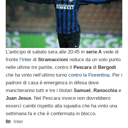
L’anticipo di sabato sera alle 20:45 in
serie A
vede di
fronte
l’Inter
di
Stramaccioni
reduce da un solo punto
nelle ultime tre partite, contro il
Pescara
di
Bergodi
che ha vinto nell’ultimo turno
contro la Fiorentina
. Per i
padroni di casa è emergenza in difesa dove
mancheranno tutti e tre i titolari
Samuel
,
Ranocchia
e
Juan
Jesus
. Nel Pescara invece non dovrebbero
esserci cambi rispetto alla squadra che ha vinto una
settimana fa e che è confermata in blocco.
Categorie
Inter