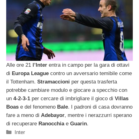
Alle ore 21
l’Inter
entra in campo per la gara di ottavi
di
Europa League
contro un avversario temibile come
il Tottenham.
Stramaccioni
per questa trasferta
potrebbe cambiare modulo e giocare a specchio con
un
4-2-3-1
per cercare di imbrigliare il gioco di
Villas
Boas
e del fenomeno
Bale
. I padroni di casa dovranno
fare a meno di
Adebayor
, mentre i nerazzurri sperano
di recuperare
Ranocchia
e
Guarin
.
Categorie
Inter