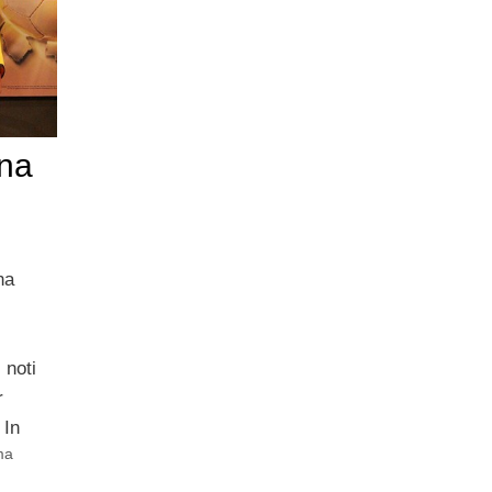
na
na
 noti
r
 In
ma