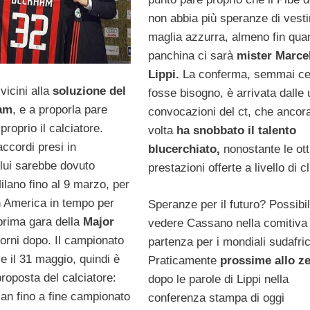
non abbia più speranze di vesti
maglia azzurra, almeno fin qua
panchina ci sarà
mister Marce
Lippi.
La conferma, semmai ce
vicini alla
soluzione del
fosse bisogno, è arrivata dalle 
am
, e a proporla pare
convocazioni del ct, che ancor
proprio il calciatore.
volta
ha snobbato il talento
ccordi presi in
blucerchiato,
nonostante le ot
lui sarebbe dovuto
prestazioni offerte a livello di c
ilano fino al 9 marzo, per
in America in tempo per
Speranze per il futuro? Possibil
 prima gara della
Major
vedere Cassano nella comitiva 
orni dopo. Il campionato
partenza per i mondiali sudafri
ce il 31 maggio, quindi è
Praticamente
prossime allo ze
roposta del calciatore:
dopo le parole di Lippi nella
lan fino a fine campionato
conferenza stampa di oggi