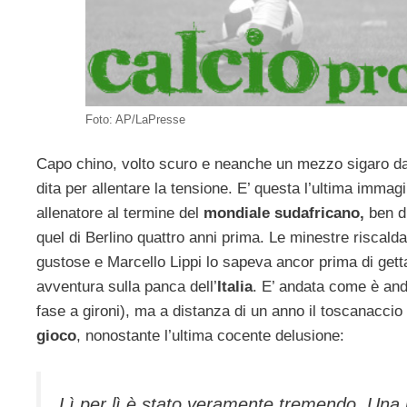
Foto: AP/LaPresse
Capo chino, volto scuro e neanche un mezzo sigaro da g
dita per allentare la tensione. E’ questa l’ultima immag
allenatore al termine del
mondiale sudafricano,
ben di
quel di Berlino quattro anni prima. Le minestre riscal
gustose e Marcello Lippi lo sapeva ancor prima di gett
avventura sulla panca dell’
Italia
. E’ andata come è and
fase a gironi), ma a distanza di un anno il toscanaccio
gioco
, nonostante l’ultima cocente delusione:
Lì per lì è stato veramente tremendo. Una p