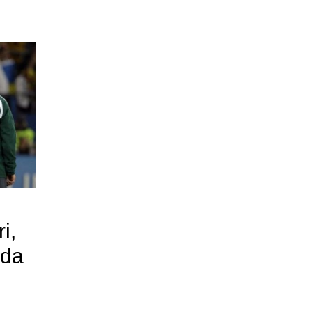
i,
nda