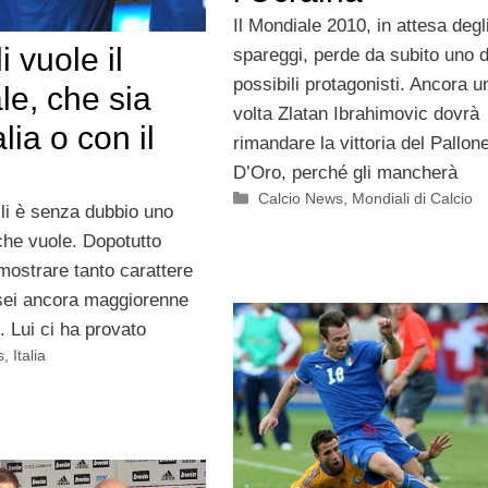
Il Mondiale 2010, in attesa degl
i vuole il
spareggi, perde da subito uno d
possibili protagonisti. Ancora u
le, che sia
volta Zlatan Ibrahimovic dovrà
alia o con il
rimandare la vittoria del Pallon
D’Oro, perché gli mancherà
Categorie
Calcio News
,
Mondiali di Calcio
lli è senza dubbio uno
che vuole. Dopotutto
mostrare tanto carattere
sei ancora maggiorenne
i. Lui ci ha provato
s
,
Italia