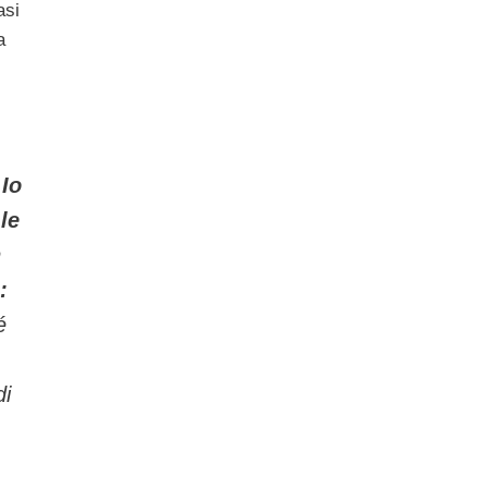
asi
a
?
Io
le
n
:
é
di