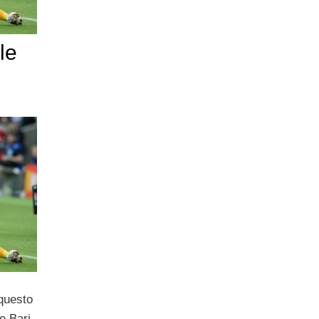
le
questo
e Bari