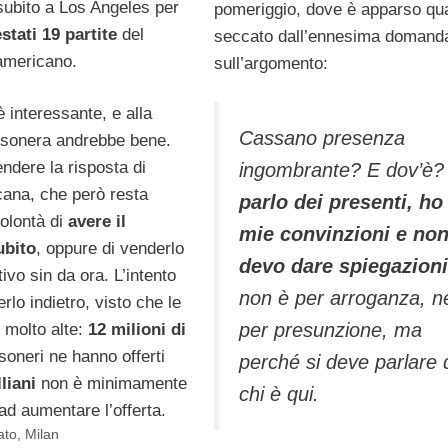
subito a Los Angeles per
pomeriggio, dove è apparso qu
estati 19 partite
del
seccato dall’ennesima domand
americano.
sull’argomento:
 interessante, e alla
Cassano presenza
ssonera andrebbe bene.
ndere la risposta di
ingombrante? E dov’è
cana, che però resta
parlo dei presenti, ho 
volontà di
avere il
mie convinzioni e no
ubito
, oppure di venderlo
devo dare spiegazioni
itivo sin da ora. L’intento
non è per arroganza, n
rlo indietro, visto che le
per presunzione, ma
 molto alte:
12 milioni di
ssoneri ne hanno offerti
perché si deve parlare 
liani
non è minimamente
chi è qui.
ad aumentare l’offerta.
ato
,
Milan