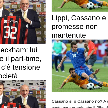
Lippi, Cassano e 
promesse non
mantenute
eckham: lui
 il part-time,
 c’è tensione
società
Cassano si o Cassano no?
A 
punto pare proprio che il Pibe d