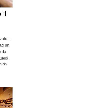
il
vato il
 ad un
arda
uello
alcio