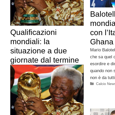
Balotell
mondia
Qualificazioni
con l’It
mondiali: la
Ghana
situazione a due
Mario Balote
che sa quel 
giornate dal termine
esordire e di
quando non 
non è da tutt
Categorie
Calcio New