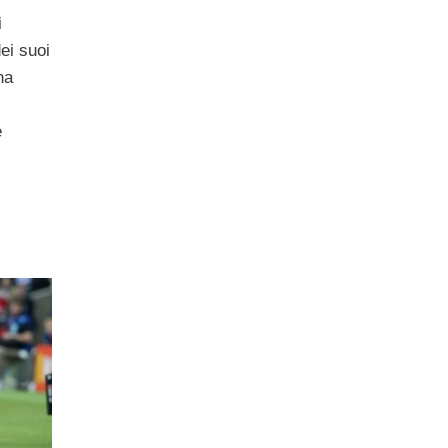
i
ei suoi
na
e