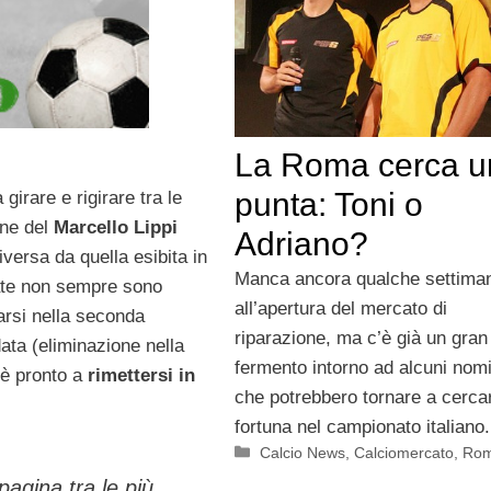
La Roma cerca u
punta: Toni o
irare e rigirare tra le
ine del
Marcello Lippi
Adriano?
versa da quella esibita in
Manca ancora qualche settima
date non sempre sono
all’apertura del mercato di
arsi nella seconda
riparazione, ma c’è già un gran
ata (eliminazione nella
fermento intorno ad alcuni nomi
 è pronto a
rimettersi in
che potrebbero tornare a cerca
fortuna nel campionato italiano.
Categorie
Calcio News
,
Calciomercato
,
Ro
agina tra le più