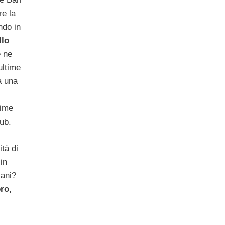
re la
ndo in
llo
 ne
ultime
a una
time
lub.
ità di
in
cani?
ro,