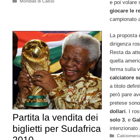
Categorie
Mondiali di Calcio
e poi volare 
giocare le r
campionato 
La proposta è
dirigenza ro
Resta da atte
quella ameri
ferma sulla 
calciatore s
a titolo defin
però pare ave
pretese sono
dollari
. I ro
Partita la vendita dei
solo 3
, e
Gal
biglietti per Sudafrica
intenzionato 
Categorie
Calciomerc
2010