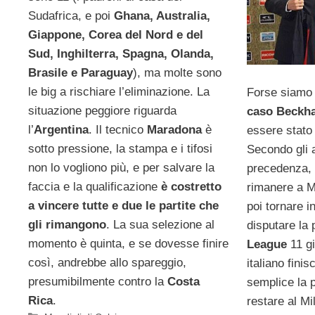
Sudafrica, e poi
Ghana, Australia,
Giappone, Corea del Nord e del
Sud, Inghilterra, Spagna, Olanda,
Brasile e Paraguay
), ma molte sono
le big a rischiare l’eliminazione. La
Forse siamo 
situazione peggiore riguarda
caso Beckh
l’
Argentina
. Il tecnico
Maradona
è
essere stato 
sotto pressione, la stampa e i tifosi
Secondo gli a
non lo vogliono più, e per salvare la
precedenza, 
faccia e la qualificazione
è costretto
rimanere a M
a vincere tutte e due le partite che
poi tornare 
gli rimangono
. La sua selezione al
disputare la
momento è quinta, e se dovesse finire
League
11 gi
così, andrebbe allo spareggio,
italiano finis
presumibilmente contro la
Costa
semplice la p
Rica
.
restare al Mi