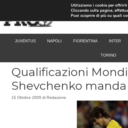
Vai
Utilizziamo i cookie per offrirt
Cliccando sulla pagina, effettua
al
Puoi scoprire di più su quali c
contenuto
JUVENTUS
NAPOLI
FIORENTINA
INTER
TORINO
Qualificazioni Mondial
Shevchenko manda al
15 Ottobre 2009
di
Redazione