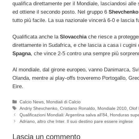
qualifica direttamente per il Mondiale, lasciandosi alle 
ed ottiene il secondo posto. Nel gruppo 6
Shevchenk
tutto più facile. La sua nazionale vincerà 6-0 e lascia 
Qualificata anche la
Slovacchia
che riesce a protegger
direttamente in Sudafrica, e che lascia a casa i cugini
Spagna
, che vince 2-5 contro una sempre più sorpre
Al mondiale, dal girone europeo, vanno Danimarca, Sviz
Olanda, mentre ai play-offs troveremo Portogallo, Gre
Eire.
Categorie
Calcio News
,
Mondiali di Calcio
Tag
Andriy Shevchenko
,
Cristiano Ronaldo
,
Mondiale 2010
,
Olof
Qualificazioni Mondiali: Argentina salva all’84, Honduras supe
Adriano, altro che Inter. Il suo destino pare essere inglese
Lascia un commento