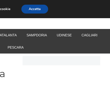
 cookie
Accetta
S
CALCIOMERCATO
ALLENATORI
ATALANTA
SAMPDORIA
UDINESE
CAGLIARI
PESCARA
na