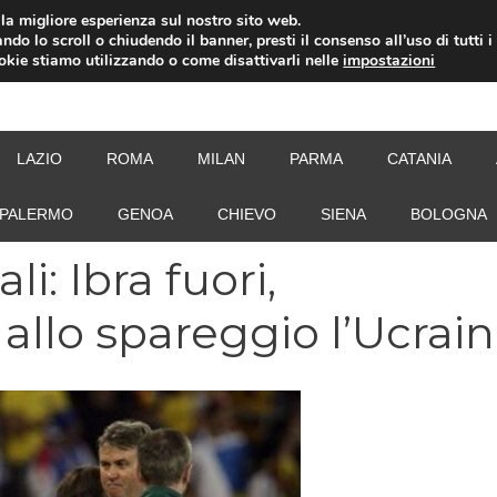
i la migliore esperienza sul nostro sito web.
ndo lo scroll o chiudendo il banner, presti il consenso all’uso di tutti i
ookie stiamo utilizzando o come disattivarli nelle
impostazioni
NEW
LAZIO
ROMA
MILAN
PARMA
CATANIA
PALERMO
GENOA
CHIEVO
SIENA
BOLOGNA
i: Ibra fuori,
lo spareggio l’Ucrai