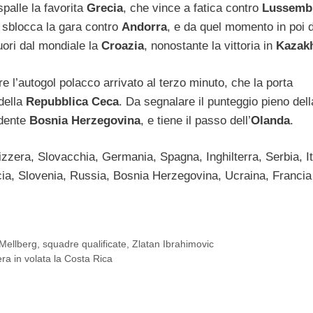
spalle la favorita
Grecia
, che vince a fatica contro
Lussemb
o
sblocca la gara contro
Andorra
, e da quel momento in poi 
fuori dal mondiale la
Croazia
, nonostante la vittoria in
Kazak
e l’autogol polacco arrivato al terzo minuto, che la porta
 della
Repubblica Ceca
. Da segnalare il punteggio pieno dell
ndente
Bosnia Herzegovina
, e tiene il passo dell’
Olanda
.
zera, Slovacchia, Germania, Spagna, Inghilterra, Serbia, It
cia, Slovenia, Russia, Bosnia Herzegovina, Ucraina, Francia
 Mellberg
,
squadre qualificate
,
Zlatan Ibrahimovic
ra in volata la Costa Rica