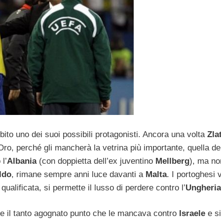
ubito uno dei suoi possibili protagonisti. Ancora una volta
Zla
Oro, perché gli mancherà la vetrina più importante, quella de
 l’
Albania
(con doppietta dell’ex juventino
Mellberg
), ma no
ldo
, rimane sempre anni luce davanti a
Malta
. I portoghesi 
à qualificata, si permette il lusso di perdere contro l’
Ungheria
ne il tanto agognato punto che le mancava contro
Israele
e si