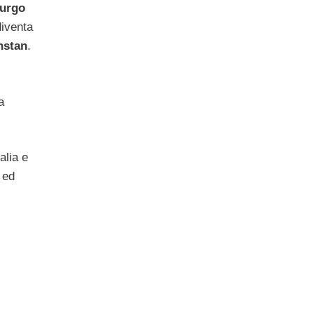
urgo
diventa
hstan
.
a
alia e
 ed