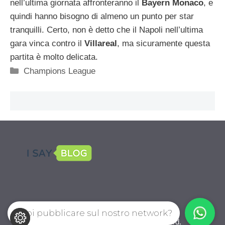
nell’ultima giornata affronteranno il
Bayern Monaco
, e
quindi hanno bisogno di almeno un punto per star
tranquilli. Certo, non è detto che il Napoli nell’ultima
gara vinca contro il
Villareal
, ma sicuramente questa
partita è molto delicata.
Categorie
Champions League
Vuoi pubblicare sul nostro network?
CalcioPro.com © 2026. All right reserverd.