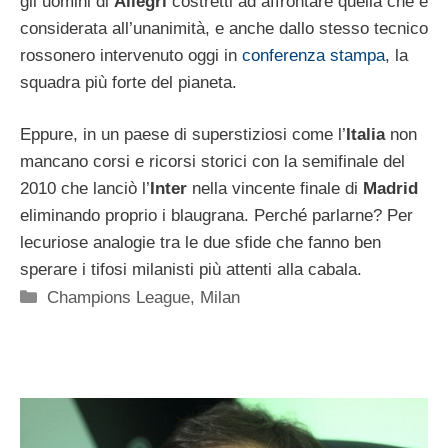
gli uomini di
Allegri
costretti ad affrontare quella che è
considerata all’unanimità, e anche dallo stesso tecnico
rossonero intervenuto oggi in
conferenza stampa
, la
squadra più forte del pianeta.
Eppure, in un paese di superstiziosi come l’
Italia
non
mancano corsi e ricorsi storici con la semifinale del
2010 che lanciò l’
Inter
nella vincente finale di
Madrid
eliminando proprio i blaugrana. Perché parlarne? Per
lecuriose analogie tra le due sfide che fanno ben
sperare i tifosi milanisti più attenti alla cabala.
Categorie
Champions League
,
Milan