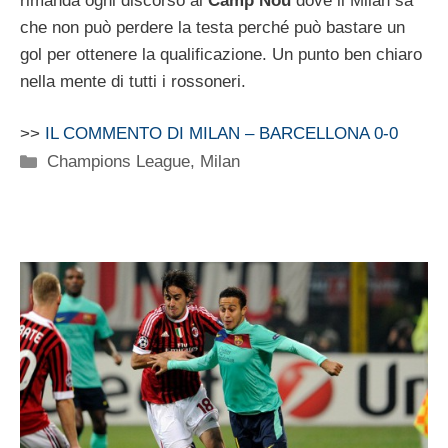
rimanda ogni discorso al
Camp Nou
dove il Milan sa
che non può perdere la testa perché può bastare un
gol per ottenere la qualificazione. Un punto ben chiaro
nella mente di tutti i rossoneri.
>>
IL COMMENTO DI MILAN – BARCELLONA 0-0
Categorie
Champions League
,
Milan