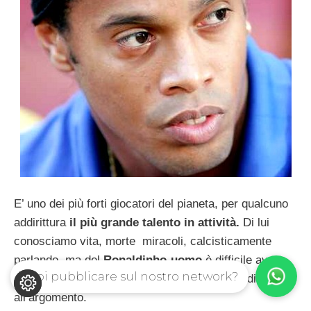
E’ uno dei più forti giocatori del pianeta, per qualcuno
addirittura
il più grande talento in attività.
Di lui
conosciamo vita, morte miracoli, calcisticamente
parlando, ma del
Ronaldinho-uomo
è difficile avere
Vuoi pubblicare sul nostro network?
notizie dettagliate, vista
la sua riservatezza
di fronte
all’argomento.