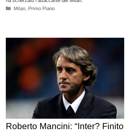
ha scherzato l’attaccante del Milan.
Categorie
Milan
,
Primo Piano
Roberto Mancini: “Inter? Finito