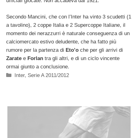
ufficiali giocate. Non accadeva dal 1921.
Secondo Mancini, che con l’Inter ha vinto 3 scudetti (1
a tavolino), 2 coppe Italia e 2 Supercoppe Italiane, il
momento dei nerazzurri è naturale conseguenza di un
calciomercato estivo deludente, che ha fatto più
rumore per la partenza di
Eto’o
che per gli arrivi di
Zarate
e
Forlan
tra gli altri, e di un ciclo vincente
ormai giunto a conclusione.
Categorie
Inter
,
Serie A 2011/2012