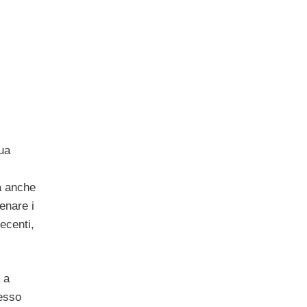
ua
ra anche
enare i
ecenti,
 a
messo