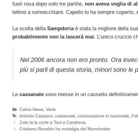
fuori rosa dopo solo tre partite,
non aveva voglia di al
lettino a sonnecchiare. Capello lo ha sempre coperto, 
La scelta della
Sampdoria
è stata la migliore della s
probabilmente non la lascerà mai
. L’unico cruccio c
Nel 2006 ancora non ero pronto. Ora invec
più si parli di questa storia, minori sono le
Le
cassanate
sono messe in un cassetto definitivamen
Categorie
Calcio News
,
Varie
Tag
Antonio Cassano
,
cassanate
,
convocazione in nazionale
,
Fab
Zola fa la corte a Toni e Candreva
Cristiano Ronaldo ha nostalgia del Manchester