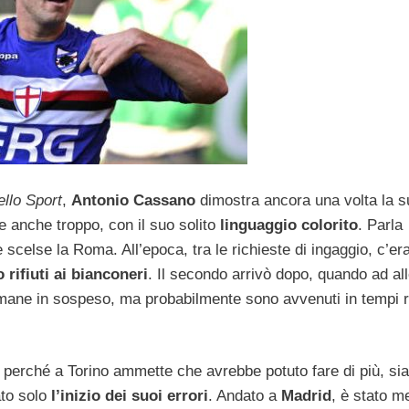
llo Sport
,
Antonio Cassano
dimostra ancora una volta la s
 e anche troppo, con il suo solito
linguaggio colorito
. Parla
e scelse la Roma. All’epoca, tra le richieste di ingaggio, c’e
 rifiuti ai bianconeri
. Il secondo arrivò dopo, quando ad all
rimane in sospeso, ma probabilmente sono avvenuti in tempi r
 perché a Torino ammette che avrebbe potuto fare di più, sia
ato solo
l’inizio dei suoi errori
. Andato a
Madrid
, è stato 