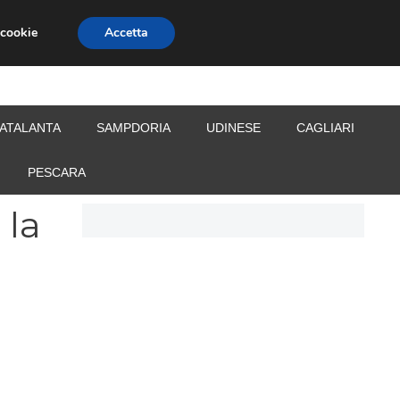
 cookie
Accetta
S
CALCIOMERCATO
ALLENATORI
ATALANTA
SAMPDORIA
UDINESE
CAGLIARI
PESCARA
 la