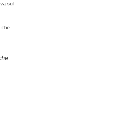
eva sul
e che
che