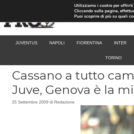
Vai
Utilizziamo i cookie per offrirt
Cliccando sulla pagina, effettua
al
Puoi scoprire di più su quali c
contenuto
JUVENTUS
NAPOLI
FIORENTINA
INTER
TORINO
Cassano a tutto campo
Juve, Genova è la mia
25 Settembre 2009
di
Redazione