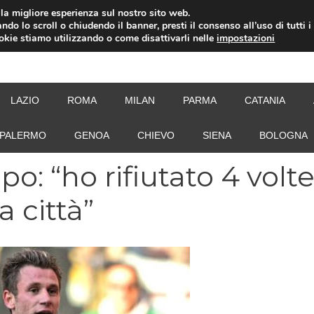
i la migliore esperienza sul nostro sito web.
ndo lo scroll o chiudendo il banner, presti il consenso all’uso di tutti i
ookie stiamo utilizzando o come disattivarli nelle
impostazioni
NEW
LAZIO
ROMA
MILAN
PARMA
CATANIA
PALERMO
GENOA
CHIEVO
SIENA
BOLOGNA
: “ho rifiutato 4 volte
 città”