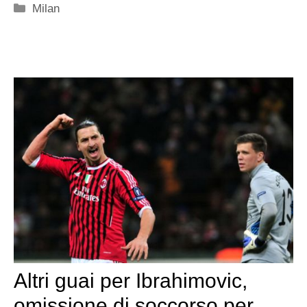
Categorie
Milan
Altri guai per Ibrahimovic,
omissione di soccorso per