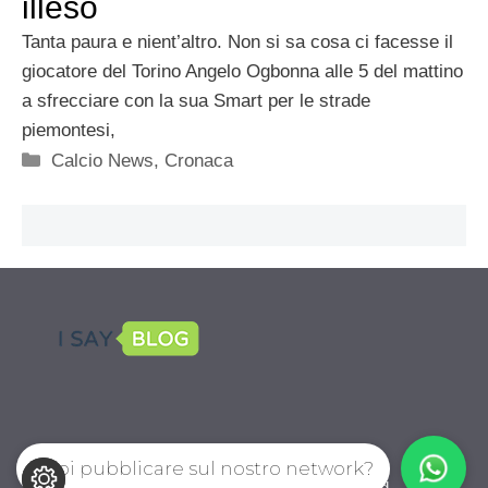
illeso
Tanta paura e nient’altro. Non si sa cosa ci facesse il
giocatore del Torino Angelo Ogbonna alle 5 del mattino
a sfrecciare con la sua Smart per le strade
piemontesi,
Categorie
Calcio News
,
Cronaca
Vuoi pubblicare sul nostro network?
CalcioPro.com © 2026. All right reserverd.