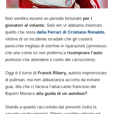
Non sembra essere un periodo fortunato
per i
giocatori al volante.
Solo ieri vi abbiamo mostrato
quello che resta
della Ferrari di Cristiano Ronaldo
,
vittima di un incidente stradale che gli costerà
parecchie migliaia di sterline in riparazioni (ammesso
che uno come lui non preferisca
ricomprare l’auto
piuttosto che attendere il conto del carrozziere).
Oggi è il turno di
Franck Ribery,
autista improvvisato
di pullman, ma non abbastanza accorto da evitare
guai. Ma che ci faceva l’attaccante francese del
Bayern Monaco
alla guida di un autobus?
Stando a quanto raccontato dai presenti (tutta la
squadra praticamente), Ribery avrebbe chiesto ed