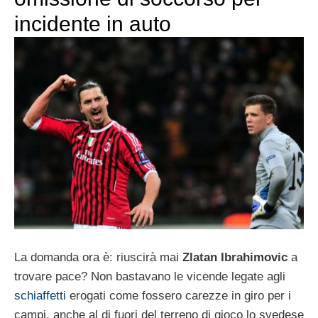
incidente in auto
La domanda ora è: riuscirà mai
Zlatan Ibrahimovic
a
trovare pace? Non bastavano le vicende legate agli
schiaffetti
erogati come fossero carezze in giro per i
campi, anche al di fuori del terreno di gioco lo svedese