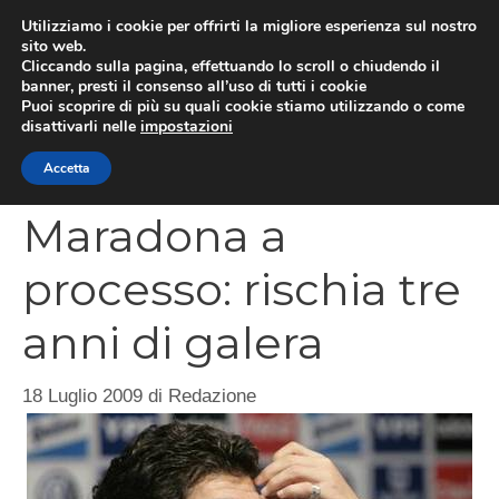
Vai
Utilizziamo i cookie per offrirti la migliore esperienza sul nostro
al
sito web.
MEN
Cliccando sulla pagina, effettuando lo scroll o chiudendo il
contenuto
banner, presti il consenso all’uso di tutti i cookie
Puoi scoprire di più su quali cookie stiamo utilizzando o come
disattivarli nelle
impostazioni
CATEGORIES
Accetta
Maradona a
processo: rischia tre
anni di galera
18 Luglio 2009
di
Redazione