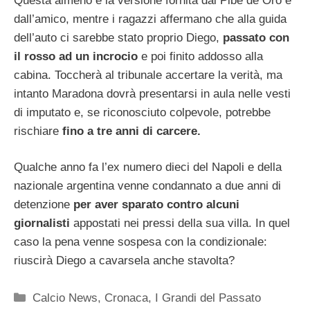
Questa almeno è la versione fornita dal Pibe de Oro e
dall’amico, mentre i ragazzi affermano che alla guida
dell’auto ci sarebbe stato proprio Diego,
passato con
il rosso ad un incrocio
e poi finito addosso alla
cabina. Toccherà al tribunale accertare la verità, ma
intanto Maradona dovrà presentarsi in aula nelle vesti
di imputato e, se riconosciuto colpevole, potrebbe
rischiare
fino a tre anni di carcere.
Qualche anno fa l’ex numero dieci del Napoli e della
nazionale argentina venne condannato a due anni di
detenzione
per aver sparato contro alcuni
giornalisti
appostati nei pressi della sua villa. In quel
caso la pena venne sospesa con la condizionale:
riuscirà Diego a cavarsela anche stavolta?
Categorie
Calcio News
,
Cronaca
,
I Grandi del Passato