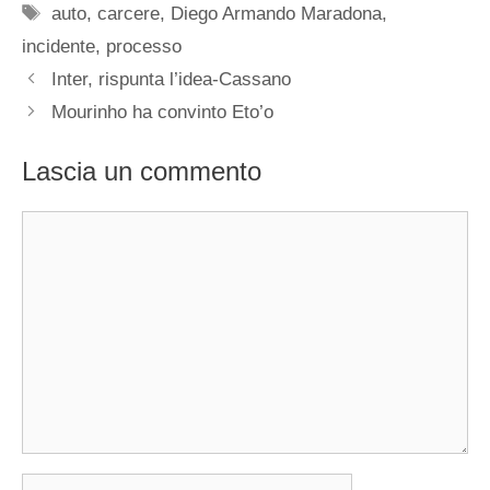
Tag
auto
,
carcere
,
Diego Armando Maradona
,
incidente
,
processo
Inter, rispunta l’idea-Cassano
Mourinho ha convinto Eto’o
Lascia un commento
Commento
Nome