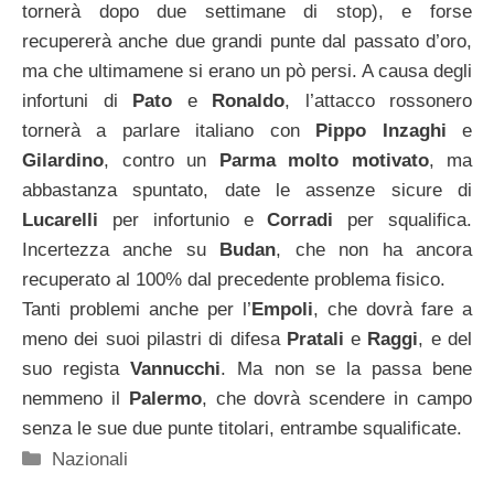
tornerà dopo due settimane di stop), e forse
recupererà anche due grandi punte dal passato d’oro,
ma che ultimamene si erano un pò persi. A causa degli
infortuni di
Pato
e
Ronaldo
, l’attacco rossonero
tornerà a parlare italiano con
Pippo Inzaghi
e
Gilardino
, contro un
Parma molto motivato
, ma
abbastanza spuntato, date le assenze sicure di
Lucarelli
per infortunio e
Corradi
per squalifica.
Incertezza anche su
Budan
, che non ha ancora
recuperato al 100% dal precedente problema fisico.
Tanti problemi anche per l’
Empoli
, che dovrà fare a
meno dei suoi pilastri di difesa
Pratali
e
Raggi
, e del
suo regista
Vannucchi
. Ma non se la passa bene
nemmeno il
Palermo
, che dovrà scendere in campo
senza le sue due punte titolari, entrambe squalificate.
Categorie
Nazionali