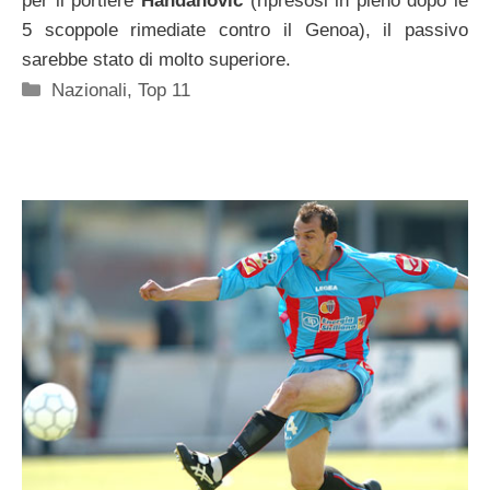
per il portiere
Handanovic
(ripresosi in pieno dopo le
5 scoppole rimediate contro il Genoa), il passivo
sarebbe stato di molto superiore.
Categorie
Nazionali
,
Top 11