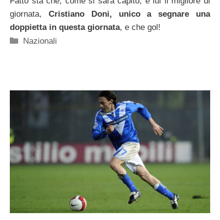
Fatto sta che, come si sarà capito, è lui il migliore di
giornata,
Cristiano Doni, unico a segnare una
doppietta in questa giornata
, e che gol!
Categorie
Nazionali