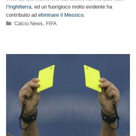
l’Inghilterra
, ed un fuorigioco molto evidente ha
contribuito ad
eliminare il Messico
.
Categorie
Calcio News
,
FIFA