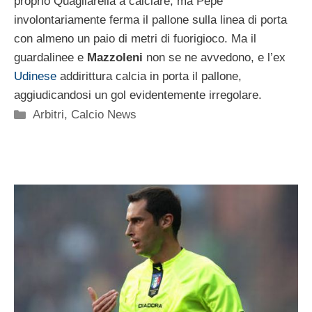
proprio Quagliarella a calciare, ma Pepe
involontariamente ferma il pallone sulla linea di porta
con almeno un paio di metri di fuorigioco. Ma il
guardalinee e
Mazzoleni
non se ne avvedono, e l’ex
Udinese
addirittura calcia in porta il pallone,
aggiudicandosi un gol evidentemente irregolare.
Categorie
Arbitri
,
Calcio News