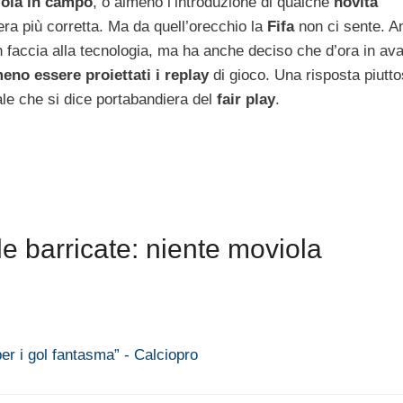
ola in campo
, o almeno l’introduzione di qualche
novità
ra più corretta. Ma da quell’orecchio la
Fifa
non ci sente. An
 faccia alla tecnologia, ma ha anche deciso che d’ora in ava
no essere proiettati i replay
di gioco. Una risposta piutto
le che si dice portabandiera del
fair play
.
le barricate: niente moviola
per i gol fantasma” - Calciopro