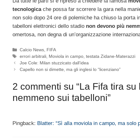
Da tutte le parti si è ripreso a chiedere la famosa
movi
tecnologica
che possa far scorrere la gara nella manie
non solo dopo 24 ore di polemiche ha chiuso la porta in
tabelloni elettronici dello stadio
non devono più nemme
omertosa, non degna di un’organizzazione internaziona
Categorie
Calcio News
,
FIFA
Tag
errori arbitrali
,
Moviola in campo
,
testata Zidane-Materazzi
Joe Cole: Milan stuzzicato dall’idea
Capello non si dimette, ma gli inglesi lo “licenziano”
2 commenti su “La Fifa tira su 
nemmeno sui tabelloni”
Pingback:
Blatter: “Sì alla moviola in campo, ma solo 