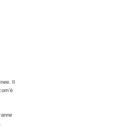
nee. Il
 com’è
tranne
.