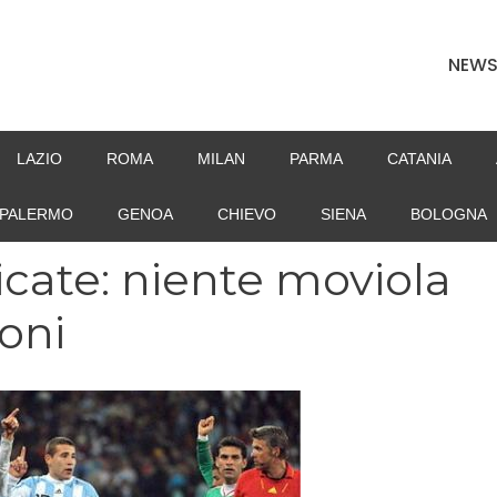
NEW
LAZIO
ROMA
MILAN
PARMA
CATANIA
PALERMO
GENOA
CHIEVO
SIENA
BOLOGNA
ricate: niente moviola
oni