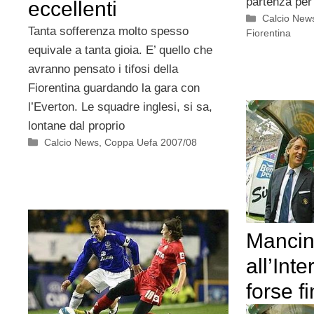
partenza per
eccellenti
Categorie
Calcio New
Tanta sofferenza molto spesso
Fiorentina
equivale a tanta gioia. E’ quello che
avranno pensato i tifosi della
Fiorentina guardando la gara con
l’Everton. Le squadre inglesi, si sa,
lontane dal proprio
Categorie
Calcio News
,
Coppa Uefa 2007/08
Mancini
all’Int
forse f