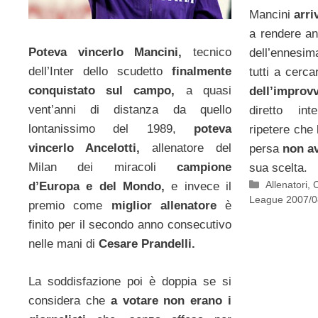
Mancini
arr
a rendere an
Poteva vincerlo Mancini,
tecnico
dell’ennesi
dell’Inter dello scudetto
finalmente
tutti a cerca
conquistato sul campo,
a quasi
dell’impro
vent’anni di distanza da quello
diretto in
lontanissimo del 1989,
poteva
ripetere che 
vincerlo Ancelotti,
allenatore del
persa
non av
Milan dei miracoli
campione
sua scelta.
Categorie
Allenatori
,
C
d’Europa e del Mondo,
e invece il
League 2007/0
premio come
miglior allenatore
è
finito per il secondo anno consecutivo
nelle mani di
Cesare Prandelli.
La soddisfazione poi è doppia se si
considera che
a votare non erano i