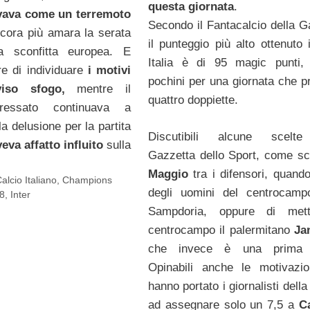
questa giornata
.
ivava come un terremoto
Secondo il Fantacalcio della G
cora più amara la serata
il punteggio più alto ottenuto 
ma sconfitta europea. E
Italia è di 95 magic punti,
re di individuare
i motivi
pochini per una giornata che p
vviso sfogo,
mentre il
quattro doppiette.
teressato continuava a
la delusione per la partita
Discutibili alcune scelte
eva affatto influito
sulla
Gazzetta dello Sport, come sc
Maggio
tra i difensori, quand
alcio Italiano
,
Champions
degli uomini del centrocamp
8
,
Inter
Sampdoria, oppure di met
centrocampo il palermitano
Ja
che invece è una prima 
Opinabili anche le motivazi
hanno portato i giornalisti dell
ad assegnare solo un 7,5 a
C