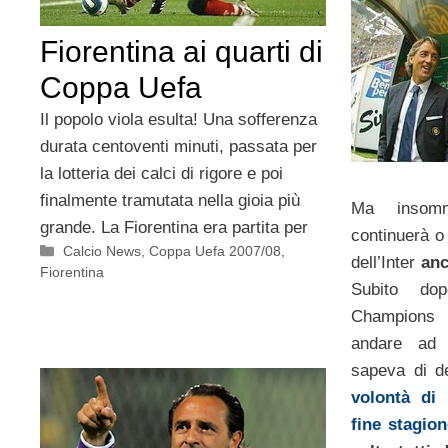
Fiorentina ai quarti di
Coppa Uefa
Il popolo viola esulta! Una sofferenza
durata centoventi minuti, passata per
la lotteria dei calci di rigore e poi
finalmente tramutata nella gioia più
Ma inso
grande. La Fiorentina era partita per
continuerà o
Categorie
Calcio News
,
Coppa Uefa 2007/08
,
dell’Inter
anc
Fiorentina
Subito dop
Champions 
andare ad 
sapeva di d
volontà di 
fine stagion