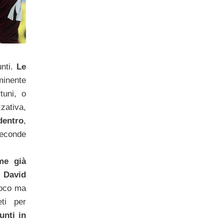
unti.
Le
nente
tuni, o
zativa,
dentro
,
seconde
me già
 David
poco ma
ti per
unti in