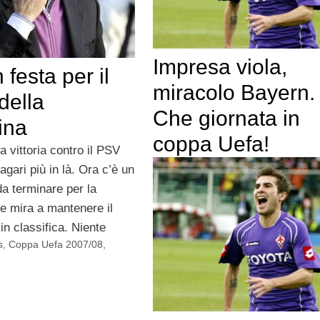
Impresa viola,
n festa per il
miracolo Bayern.
 della
Che giornata in
ina
coppa Uefa!
a vittoria contro il PSV
gari più in là. Ora c’è un
a terminare per la
he mira a mantenere il
in classifica. Niente
s
,
Coppa Uefa 2007/08
,