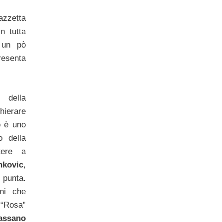
azzetta
in tutta
 un pò
resenta
 della
hierare
o è uno
o della
tere a
nkovic
,
punta.
oni che
a “Rosa”
assano