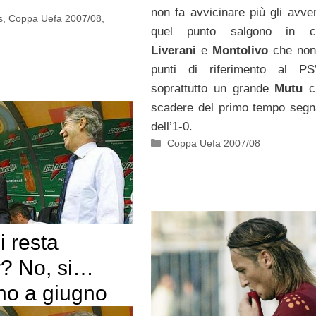
non fa avvicinare più gli avver
s
,
Coppa Uefa 2007/08
,
quel punto salgono in ca
Liverani
e
Montolivo
che non
punti di riferimento al P
soprattutto un grande
Mutu
c
scadere del primo tempo segna
dell’1-0.
Categorie
Coppa Uefa 2007/08
 resta
er? No, si…
ino a giugno