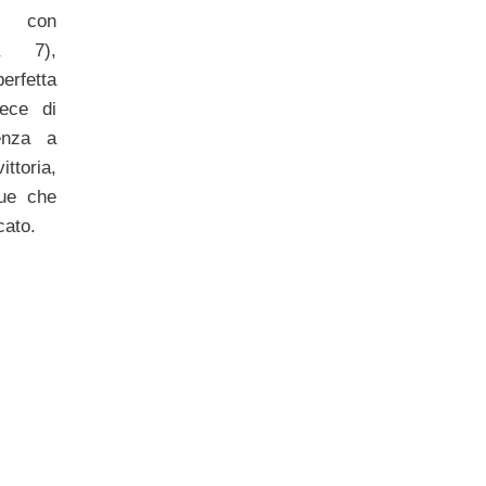
e con
a 7),
rfetta
vece di
enza a
ittoria,
que che
cato.