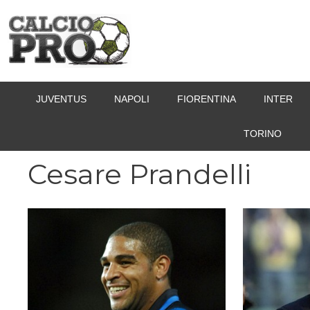
Vai
al
contenuto
JUVENTUS
NAPOLI
FIORENTINA
INTER
TORINO
Cesare Prandelli