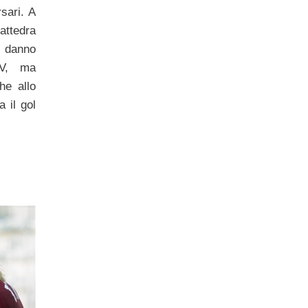
sari. A
ttedra
 danno
SV, ma
he allo
 il gol