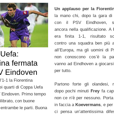
Un applauso per la Fiorenti
la mano chi, dopo la gara di
con il PSV Eindhoven, s
ancora nella qualificazione. A 
era finita 1-1, risultato s
contro una squadra ben più a
all’Europa, ma gli uomini di Pr
Uefa:
non conoscono cos’è la pa
ina fermata
vanno ad Eindhoven a giocarsi i
V Eindoven
per tutto.
l’1-1 la Fiorentina
Partono forte gli olandesi,
ei quarti di Coppa Uefa
dopo pochi minuti
Frey
fa cap
V Eindoven. Primo tempo
non ce n’è per nessuno. Porta
ilibrato, con buone
in faccia a
Koevermans
, e per 
 entrambe le parti. Buona
ci pensa un’attentissima dif