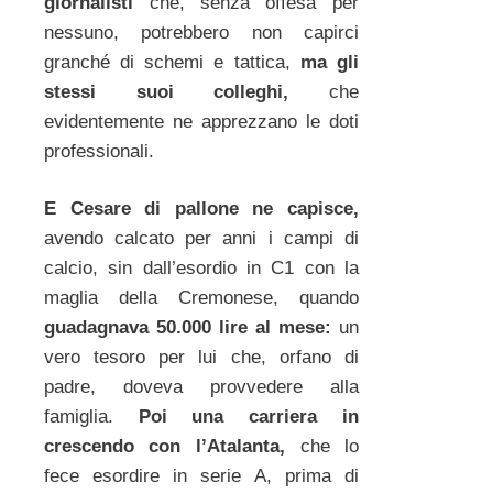
giornalisti
che, senza offesa per
nessuno, potrebbero non capirci
granché di schemi e tattica,
ma gli
stessi suoi colleghi,
che
evidentemente ne apprezzano le doti
professionali.
E Cesare di pallone ne capisce,
avendo calcato per anni i campi di
calcio, sin dall’esordio in C1 con la
maglia della Cremonese, quando
guadagnava 50.000 lire al mese:
un
vero tesoro per lui che, orfano di
padre, doveva provvedere alla
famiglia.
Poi una carriera in
crescendo con l’Atalanta,
che lo
fece esordire in serie A, prima di