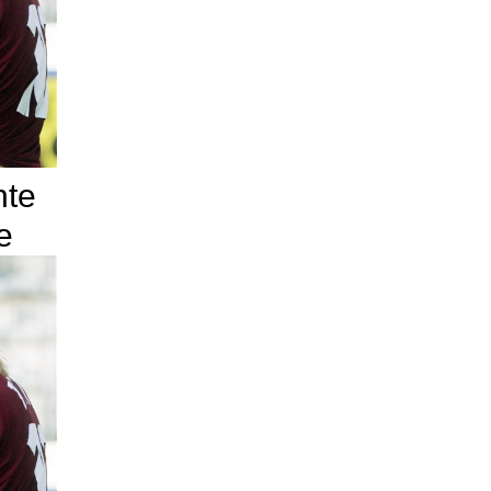
nte
e