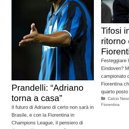
Tifosi i
ritorno
Fiorent
Festeggiare l
Eindoven? Ma
campionato d
Fiorentina c
Prandelli: “Adriano
quarto posto 
torna a casa”
Categorie
Calcio New
Fiorentina
Il futuro di Adriano di certo non sarà in
Brasile, e con la Fiorentina in
Champions League, il pensiero di