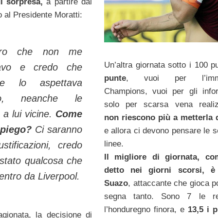
di sorpresa,
a partire dai
no al Presidente Moratti:
aro che non me
Un’altra giornata sotto i 100 p
ttavo e credo che
punte
, vuoi per l’immi
e lo aspettava
Champions, vuoi per gli infor
no, neanche le
solo per scarsa vena realiz
a lui vicine.
Come
non riescono più a metterla 
spiego?
Ci saranno
e allora ci devono pensare le 
linee.
ustificazioni, credo
Il migliore di giornata, co
 stato qualcosa che
detto nei giorni scorsi, è
entro da Liverpool.
Suazo
, attaccante che gioca 
segna tanto. Sono 7 le re
l’honduregno finora, e
13,5 i p
ragionata, la decisione di