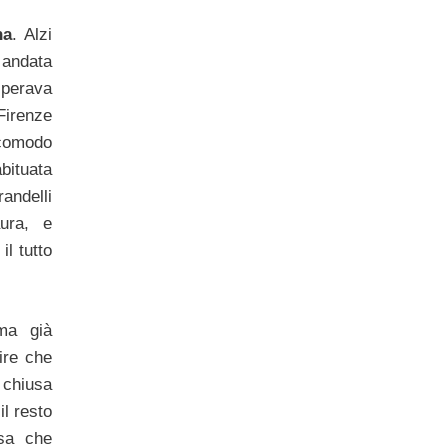
na
. Alzi
 andata
perava
Firenze
comodo
bituata
andelli
ura, e
l tutto
 ma già
ire che
 chiusa
il resto
esa che