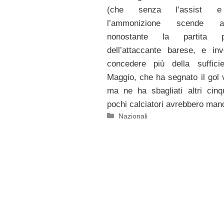
(che senza l’assist 
l’ammonizione scende 
nonostante la partita pe
dell’attaccante barese, e in
concedere più della suffici
Maggio, che ha segnato il gol v
ma ne ha sbagliati altri cin
pochi calciatori avrebbero man
Categorie
Nazionali