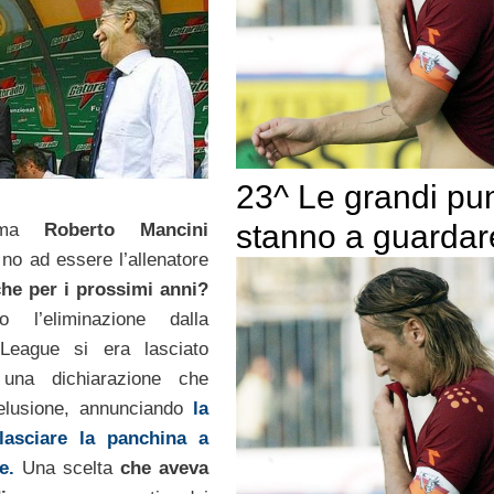
23^ Le grandi pu
stanno a guardar
mma
Roberto Mancini
 no ad essere l’allenatore
he per i prossimi anni?
o l’eliminazione dalla
League si era lasciato
una dichiarazione che
elusione, annunciando
la
lasciare la panchina a
e.
Una scelta
che aveva