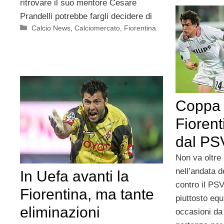
ritrovare il suo mentore Cesare
Prandelli potrebbe fargli decidere di
Categorie
Calcio News
,
Calciomercato
,
Fiorentina
Coppa 
Fiorent
dal PS
Non va oltre 
nell’andata d
In Uefa avanti la
contro il PS
Fiorentina, ma tante
piuttosto equ
eliminazioni
occasioni da