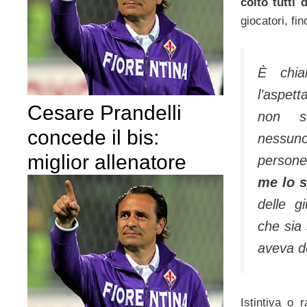
colto tutti 
giocatori, fi
È chi
l’aspe
Cesare Prandelli
non s
concede il bis:
nessu
miglior allenatore
persone 
me lo 
delle gi
che sia
aveva d
Istintiva o 