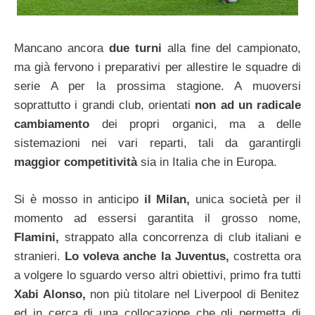
Mancano ancora
due turni
alla fine del campionato,
ma già fervono i preparativi per allestire le squadre di
serie A per la prossima stagione. A muoversi
soprattutto i grandi club, orientati
non ad un radicale
cambiamento
dei propri organici, ma a delle
sistemazioni nei vari reparti, tali da garantirgli
maggior competitività
sia in Italia che in Europa.
Si è mosso in anticipo
il Milan,
unica società per il
momento ad essersi garantita il grosso nome,
Flamini,
strappato alla concorrenza di club italiani e
stranieri.
Lo voleva anche la Juventus,
costretta ora
a volgere lo sguardo verso altri obiettivi, primo fra tutti
Xabi Alonso,
non più titolare nel Liverpool di Benitez
ed in cerca di una collocazione che gli permetta di