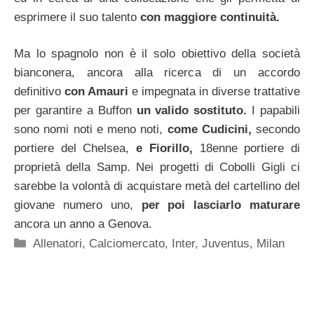
esprimere il suo talento
con maggiore continuità.
Ma lo spagnolo non è il solo obiettivo della società
bianconera, ancora alla ricerca di un accordo
definitivo
con Amauri
e impegnata in diverse trattative
per garantire a Buffon
un valido sostituto.
I papabili
sono nomi noti e meno noti,
come Cudicini,
secondo
portiere del Chelsea,
e Fiorillo,
18enne portiere di
proprietà della Samp. Nei progetti di Cobolli Gigli ci
sarebbe la volontà di acquistare metà del cartellino del
giovane numero uno,
per poi lasciarlo maturare
ancora un anno a Genova.
Categorie
Allenatori
,
Calciomercato
,
Inter
,
Juventus
,
Milan