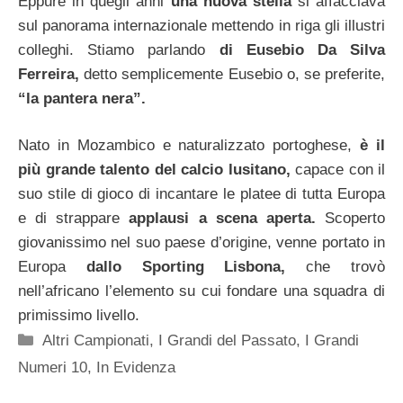
Eppure in quegli anni
una nuova stella
si affacciava
sul panorama internazionale mettendo in riga gli illustri
colleghi. Stiamo parlando
di Eusebio Da Silva
Ferreira,
detto semplicemente Eusebio o, se preferite,
“la pantera nera”.
Nato in Mozambico e naturalizzato portoghese,
è il
più grande talento del calcio lusitano,
capace con il
suo stile di gioco di incantare le platee di tutta Europa
e di strappare
applausi a scena aperta.
Scoperto
giovanissimo nel suo paese d’origine, venne portato in
Europa
dallo Sporting Lisbona,
che trovò
nell’africano l’elemento su cui fondare una squadra di
primissimo livello.
Categorie
Altri Campionati
,
I Grandi del Passato
,
I Grandi
Numeri 10
,
In Evidenza