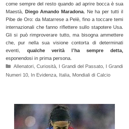
come sempre del resto quando ad aprire bocca è sua
Maestà,
Diego Amando Maradona.
Ne ha per tutti il
Pibe de Oro: da Matarrese a Pelè, fino a toccare temi
internazionali che fanno riflettere sullo stapotere Usa.
Gli si può rimproverare tutto, ma bisogna ammettere
che, pur nella sua visione contorta di determinati
eventi,
qualche verità l’ha sempre detta,
esponendosi in prima persona.
Categorie
Allenatori
,
Curiosità
,
I Grandi del Passato
,
I Grandi
Numeri 10
,
In Evidenza
,
Italia
,
Mondiali di Calcio