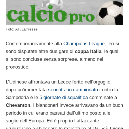
Foto: AP/LaPresse
Contemporaneamente alla
Champions League
, ieri si
sono disputate altre due gare di
coppa Italia
, le quali
si sono concluse senza sorprese, almeno nel
pronostico.
L’Udinese affrontava un Lecce ferito nell’orgoglio,
dopo un’immeritata
sconfitta in campionato
contro la
Sampdoria e le
5 giornate di squalifica
comminate a
Chevanton
. I bianconeri invece arrivavano da un buon
periodo in cui erano passati dall’ultimo posto alle
soglie dell’Europa. Ed è proprio l’attaccante
uruguayano a sbloccare le marcature al 19′. Più
Lecce