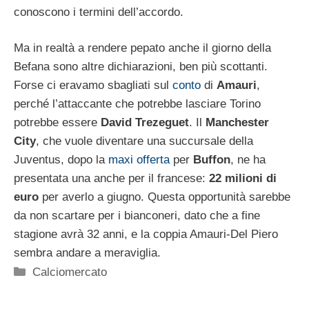
conoscono i termini dell’accordo.
Ma in realtà a rendere pepato anche il giorno della
Befana sono altre dichiarazioni, ben più scottanti.
Forse ci eravamo sbagliati sul
conto
di
Amauri
,
perché l’attaccante che potrebbe lasciare Torino
potrebbe essere
David Trezeguet
. Il
Manchester
City
, che vuole diventare una succursale della
Juventus, dopo la
maxi offerta
per
Buffon
, ne ha
presentata una anche per il francese:
22 milioni di
euro
per averlo a giugno. Questa opportunità sarebbe
da non scartare per i bianconeri, dato che a fine
stagione avrà 32 anni, e la coppia Amauri-Del Piero
sembra andare a meraviglia.
Categorie
Calciomercato