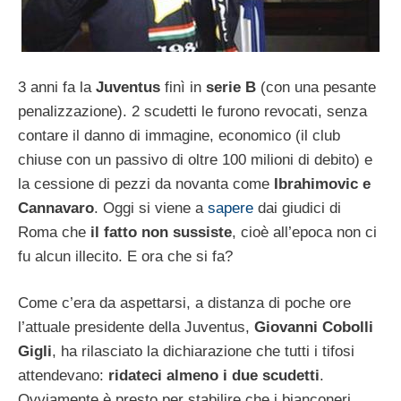
3 anni fa la
Juventus
finì in
serie B
(con una pesante
penalizzazione). 2 scudetti le furono revocati, senza
contare il danno di immagine, economico (il club
chiuse con un passivo di oltre 100 milioni di debito) e
la cessione di pezzi da novanta come
Ibrahimovic e
Cannavaro
. Oggi si viene a
sapere
dai giudici di
Roma che
il fatto non sussiste
, cioè all’epoca non ci
fu alcun illecito. E ora che si fa?
Come c’era da aspettarsi, a distanza di poche ore
l’attuale presidente della Juventus,
Giovanni Cobolli
Gigli
, ha rilasciato la dichiarazione che tutti i tifosi
attendevano:
ridateci almeno i due scudetti
.
Ovviamente è presto per stabilire che i bianconeri