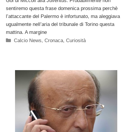
Gol di Miccoli alla Juventus. Probabilmente non
sentiremo questa frase domenica prossima perchè
l’attaccante del Palermo è infortunato, ma aleggiava
ugualmente nell’aria del tribunale di Torino questa
mattina. A margine
Categorie
Calcio News
,
Cronaca
,
Curiosità