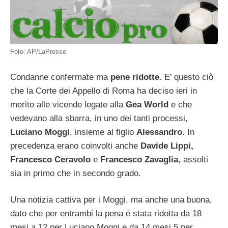
Foto: AP/LaPresse
Condanne confermate ma
pene ridotte
. E’ questo ciò
che la Corte dei Appello di Roma ha deciso ieri in
merito alle vicende legate alla
Gea World
e che
vedevano alla sbarra, in uno dei tanti processi,
Luciano Moggi
, insieme al figlio
Alessandro
. In
precedenza erano coinvolti anche
Davide Lippi,
Francesco Ceravolo
e
Francesco Zavaglia
, assolti
sia in primo che in secondo grado.
Una notizia cattiva per i Moggi, ma anche una buona,
dato che per entrambi la pena è stata ridotta da 18
mesi a 12 per Luciano Moggi e da 14 mesi 5 per