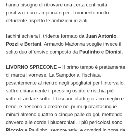
hanno bisogno di ritrovare una certa continuità
positiva in un campionato per il momento molto
deludente rispetto le ambizioni iniziali.
Iachini schiera il tridente formato da
Juan Antonio
,
Pozzi
e
Bertani
. Armando Madonna sceglie invece il
solito duo offensivo composto da
Paulinho
e
Dionisi
.
LIVORNO SPRECONE –
Il primo tempo è prettamente
di marca livornese. La Sampdoria, fischiata
pesantemente al rientro negli spogliatoi per l’intervallo,
soffre chiaramente il pressing ospite e rischia più
volte di andare sotto. I toscani infatti giocano meglio e
bene, e riescono a creare nei primi quarantacinque
minuti almeno quattro o cinque palle da gol, mettendo
davvero alle corde i blucerchiati. I più pericolosi sono
Piccolo
e Paulinho, sempre attivi e convinti in zona da