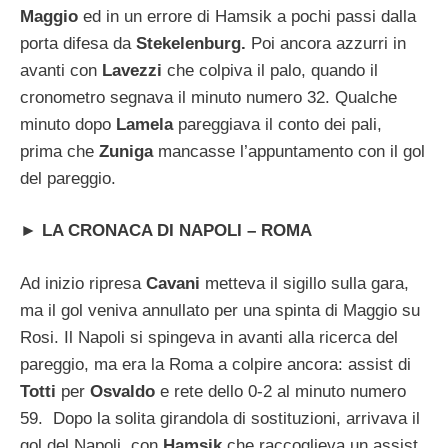
Maggio
ed in un errore di Hamsik a pochi passi dalla
porta difesa da
Stekelenburg.
Poi ancora azzurri in
avanti con
Lavezzi
che colpiva il palo, quando il
cronometro segnava il minuto numero 32. Qualche
minuto dopo
Lamela
pareggiava il conto dei pali,
prima che
Zuniga
mancasse l’appuntamento con il gol
del pareggio.
►
LA CRONACA DI NAPOLI – ROMA
Ad inizio ripresa
Cavani
metteva il sigillo sulla gara,
ma il gol veniva annullato per una spinta di Maggio su
Rosi. Il Napoli si spingeva in avanti alla ricerca del
pareggio, ma era la Roma a colpire ancora: assist di
Totti
per
Osvaldo
e rete dello 0-2 al minuto numero
59. Dopo la solita girandola di sostituzioni, arrivava il
gol del Napoli, con
Hamsik
che raccoglieva un assist