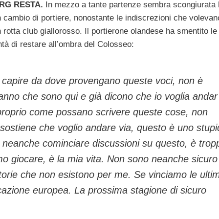
RG RESTA.
In mezzo a tante partenze sembra scongiurata 
un cambio di portiere, nonostante le indiscrezioni che volevan
 rotta club giallorosso. Il portierone olandese ha smentito le
ontà di restare all’ombra del Colosseo:
 capire da dove provengano queste voci, non è
nno che sono qui e già dicono che io voglia andar
proprio come possano scrivere queste cose, non
 sostiene che voglio andare via, questo è uno stupi
o neanche cominciare discussioni su questo, è trop
 amo giocare, è la mia vita. Non sono neanche sicuro
storie che non esistono per me. Se vinciamo le ulti
icazione europea. La prossima stagione di sicuro