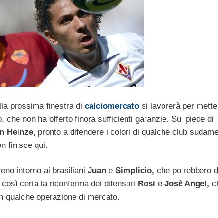
alla prossima finestra di
calciomercato
si lavorerà per mette
 che non ha offerto finora sufficienti garanzie. Sul piede di
n Heinze,
pronto a difendere i colori di qualche club sudam
n finisce qui.
eno intorno ai brasiliani
Juan
e
Simplicio,
che potrebbero 
 così certa la riconferma dei difensori
Rosi
e
Josè Angel,
c
in qualche operazione di mercato.