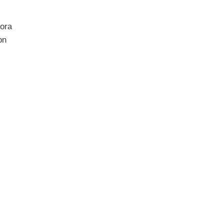
lora
on