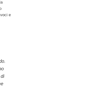
la
o
 voci e
do.
po
 di
me