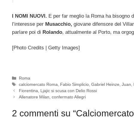
I NOMI NUOVI.
E per far meglio la Roma ha bisogno di
l’interesse per
Musacchio,
giovane difensore del Villa
parlare poi di
Rolando
, attualmente al Porto, ma orgogl
[Photo Credits | Getty Images]
Categorie
Roma
Tag
calciomercato Roma
,
Fabio Simplicio
,
Gabriel Heinze
,
Juan
,
Fiorentina, Ljajic si scusa con Delio Rossi
Allenatore Milan, confermato Allegri
2 commenti su “Calciomercato 