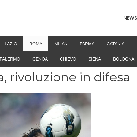
NEW
LAZIO
ROMA
MILAN
PARMA
CATANIA
PALERMO
GENOA
CHIEVO
SIENA
BOLOGNA
rivoluzione in difesa