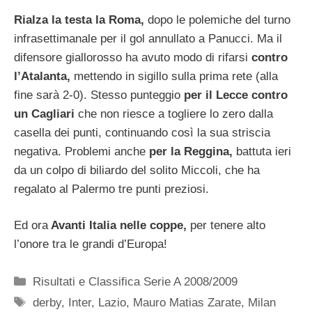
Rialza la testa la Roma,
dopo le polemiche del turno
infrasettimanale per il gol annullato a Panucci. Ma il
difensore giallorosso ha avuto modo di rifarsi
contro
l’Atalanta,
mettendo in sigillo sulla prima rete (alla
fine sarà 2-0). Stesso punteggio
per il Lecce contro
un Cagliari
che non riesce a togliere lo zero dalla
casella dei punti, continuando così la sua striscia
negativa. Problemi anche
per la Reggina,
battuta ieri
da un colpo di biliardo del solito Miccoli, che ha
regalato al Palermo tre punti preziosi.
Ed ora
Avanti Italia nelle coppe,
per tenere alto
l’onore tra le grandi d’Europa!
Categorie
Risultati e Classifica Serie A 2008/2009
Tag
derby
,
Inter
,
Lazio
,
Mauro Matias Zarate
,
Milan