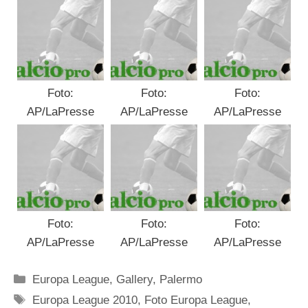
Foto:
Foto:
Foto:
AP/LaPresse
AP/LaPresse
AP/LaPresse
Foto:
Foto:
Foto:
AP/LaPresse
AP/LaPresse
AP/LaPresse
Categorie
Europa League
,
Gallery
,
Palermo
Tag
Europa League 2010
,
Foto Europa League
,