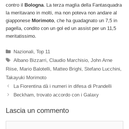
contro il
Bologna
. La terza maglia della Fantasquadra
la meritavano in molti, ma non poteva non andare al
giapponese
Morimoto
, che ha guadagnato un 7,5 in
pagella, condito con un gol ed un assist per un 11,5
meritatissimo.
Categorie
Nazionali
,
Top 11
Tag
Albano Bizzarri
,
Claudio Marchisio
,
John Arne
Riise
,
Mario Balotelli
,
Matteo Brighi
,
Stefano Lucchini
,
Takayuki Morimoto
La Fiorentina dà i numeri in difesa di Prandelli
Beckham, trovato accordo con i Galaxy
Lascia un commento
Commento