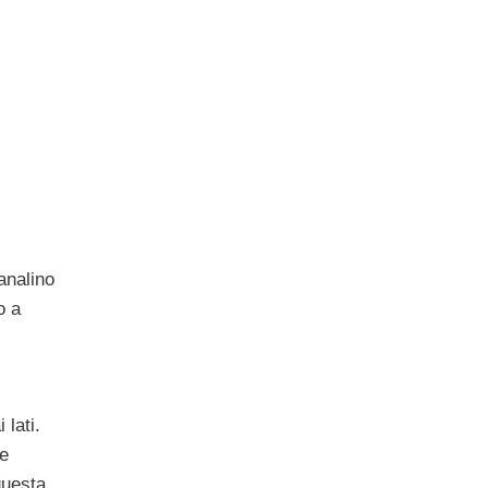
fanalino
o a
 lati.
le
questa