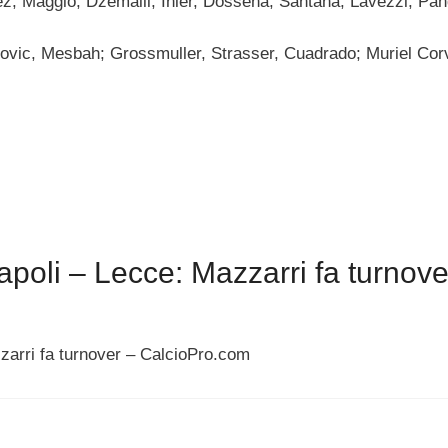
dez; Maggio, Dzemaili, Inler, Dossena; Santana, Lavezzi, Pa
movic, Mesbah; Grossmuller, Strasser, Cuadrado; Muriel Cor
oli – Lecce: Mazzarri fa turnove
zarri fa turnover – CalcioPro.com