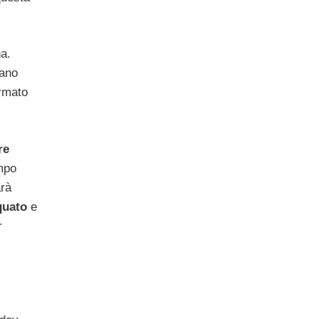
na.
iano
ormato
re
mpo
arà
quato
e
r