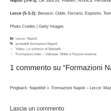
Napoli (3-4-3):
De Sanctis; Fideleff, Aronica, Fernan
Lecce (5-3-2):
Benassi; Oddo, Ferrario, Esposito, To
Photo Credits | Getty Images
Categorie
Lecce
,
Napoli
Tag
probabili formazioni Napoli
Video: Lo scherzo di Balotelli
Formazioni Inter – Udinese: Milito e Pazzini insieme
1 commento su “Formazioni Nap
Pingback: Napolibit » Formazioni Napoli – Lecce: Maz
Lascia un commento