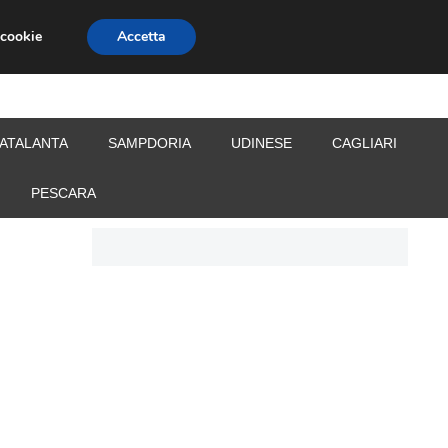
 cookie
Accetta
S
CALCIOMERCATO
ALLENATORI
ATALANTA
SAMPDORIA
UDINESE
CAGLIARI
PESCARA