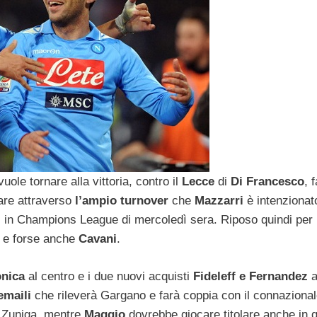
ole tornare alla vittoria, contro il
Lecce
di
Di Francesco
, 
are attraverso
l’ampio turnover
che
Mazzarri
è intenzionat
l
in Champions League di mercoledì sera. Riposo quindi per
e forse anche
Cavani
.
nica
al centro e i due nuovi acquisti
Fideleff e Fernandez
ai
emaili
che rileverà Gargano e farà coppia con il connaziona
i Zuniga, mentre
Maggio
dovrebbe giocare titolare anche in 