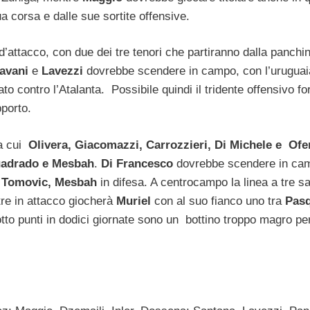
ua corsa e dalle sue sortite offensive.
d’attacco, con due dei tre tenori che partiranno dalla panchi
avani
e
Lavezzi
dovrebbe scendere in campo, con l’urugua
ato contro l’Atalanta. Possibile quindi il tridente offensivo f
porto.
ra cui
Olivera, Giacomazzi, Carrozzieri, Di Michele e Ofe
adrado e Mesbah
.
Di Francesco
dovrebbe scendere in ca
, Tomovic, Mesbah
in difesa. A centrocampo la linea a tre s
e in attacco giocherà
Muriel
con al suo fianco uno tra
Pas
i otto punti in dodici giornate sono un bottino troppo magro pe