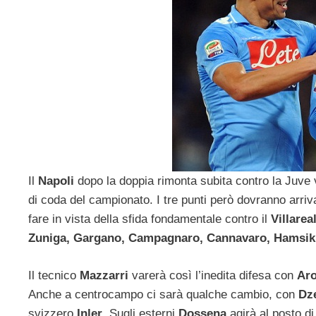
Il
Napoli
dopo la doppia rimonta subita contro la Juve vu
di coda del campionato. I tre punti però dovranno arriv
fare in vista della sfida fondamentale contro il
Villarea
Zuniga, Gargano, Campagnaro, Cannavaro, Hamsik
Il tecnico
Mazzarri
varerà così l’inedita difesa con
Aro
Anche a centrocampo ci sarà qualche cambio, con
Dz
svizzero
Inler
. Sugli esterni
Dossena
agirà al posto d