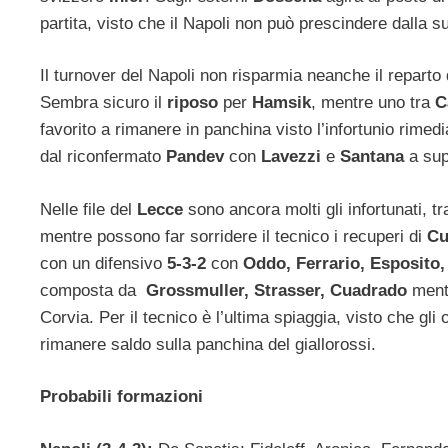
partita, visto che il Napoli non può prescindere dalla s
Il turnover del Napoli non risparmia neanche il reparto 
Sembra sicuro il
riposo
per
Hamsik
, mentre uno tra
C
favorito a rimanere in panchina visto l’infortunio rimedi
dal riconfermato
Pandev
con
Lavezzi
e
Santana
a sup
Nelle file del
Lecce
sono ancora molti gli infortunati, t
mentre possono far sorridere il tecnico i recuperi di
Cu
con un difensivo
5-3-2
con
Oddo, Ferrario, Esposito
composta da
Grossmuller, Strasser, Cuadrado
mentr
Corvia. Per il tecnico è l’ultima spiaggia, visto che gl
rimanere saldo sulla panchina del giallorossi.
Probabili formazioni