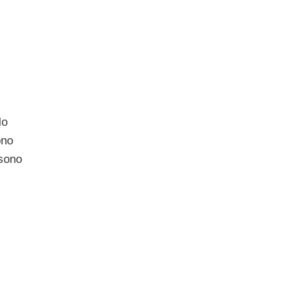
lo
ono
 sono