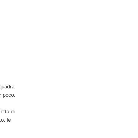
quadra
r poco,
etta di
o, le