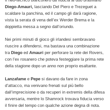
Il neo-tecnico bianconero dà fiducia al duo brasiliano
Diego-Amauri,
lasciando Del Piero e Trezeguet a
scaldare la panchina, ed il campo gli darà ragione,
vista la serata di vena dell’ex Werder Brema e la
doppietta messa a segno dall’oriundo.
Nei primi minuti di gioco gli irlandesi sembravano
riuscire a difendersi, ma bastava una combinazione
tra
Diego
ed
Amauri
per perforare la rete dei Rovers,
con l’ex rosanero che poteva festeggiare la prima rete
della stagione dopo un anno non proprio esaltante.
Lanzafame
e
Pepe
si davano da fare in zona
d’attacco, ma venivano frenati sul più bello
dall’imprecisione o da recuperi in extremis della difesa
avversaria, mentre lo Shamrock trovava fiducia verso
il finire del tempo con qualche azione degna di nota.