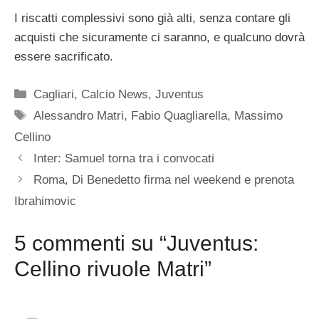
I riscatti complessivi sono già alti, senza contare gli
acquisti che sicuramente ci saranno, e qualcuno dovrà
essere sacrificato.
Categorie
Cagliari
,
Calcio News
,
Juventus
Tag
Alessandro Matri
,
Fabio Quagliarella
,
Massimo
Cellino
Inter: Samuel torna tra i convocati
Roma, Di Benedetto firma nel weekend e prenota
Ibrahimovic
5 commenti su “Juventus:
Cellino rivuole Matri”