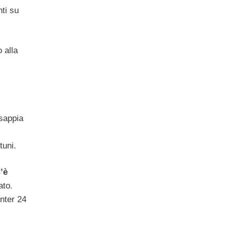
ti su
 alla
 sappia
tuni.
’è
ato.
Inter 24