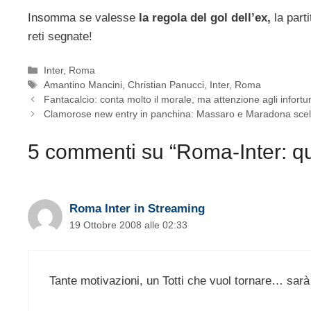
Insomma se valesse
la regola del gol dell’ex,
la parti
reti segnate!
Categorie
Inter
,
Roma
Tag
Amantino Mancini
,
Christian Panucci
,
Inter
,
Roma
Fantacalcio: conta molto il morale, ma attenzione agli infortu
Clamorose new entry in panchina: Massaro e Maradona scelg
5 commenti su “Roma-Inter: qu
Roma Inter in Streaming
19 Ottobre 2008 alle 02:33
Tante motivazioni, un Totti che vuol tornare… sarà