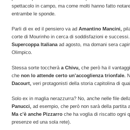
spettacolo in campo, ma come molti hanno fatto notar
entrambe le sponde.
Parli di ex ed il pensiero va ad
Amantino Mancini,
pil
corte di Mourinho in cerca di soddisfazioni e successi
Supercoppa Italiana
ad agosto, ma domani sera capirà
Olimpico.
Stessa sorte toccherà
a Chivu,
che però ha il vantagg
che
non lo attende certo un’accoglienza trionfale.
No
Dacourt,
veri protagonisti della storia capitolina di qua
Solo ex in maglia nerazzurra? No, anche nelle file del
Panucci,
ad esempio, che però non sarà della partita a
Ma c’è anche Pizzarro
che ha voglia di riscatto ogni 
presenze ed una sola rete).