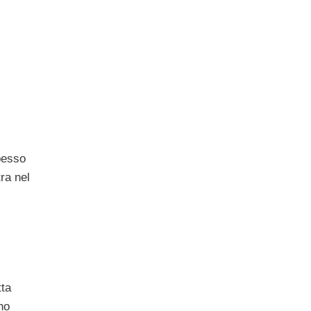
pesso
tra nel
tta
no