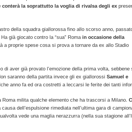
e
conterà la soprattutto la voglia di rivalsa degli ex
presen
astro della squadra giallorossa fino allo scorso anno, passato
. Ha già giocato contro la “sua” Roma
in occasione della
 a proprie spese cosa si prova a tornare da ex allo Stadio
io di aver già provato l’emozione della prima volta, sebbene
n saranno della partita invece gli ex giallorossi
Samuel e
lche anno fa ed ora costretti a leccarsi le ferite dei tanti infor
la Roma milita qualche elemento che ha trascorsi a Milano.
C
 causa dell’espulsione rimediata nell’ultima gara di campion
qualvolta vede una maglia nerazzurra (nella sua stagione all’