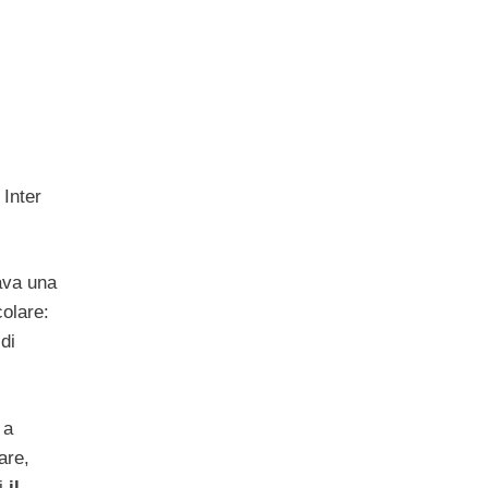
Inter
ava una
olare:
di
o
a
are,
oi
il