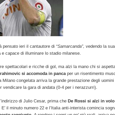
pensato ieri il cantautore di
“Samarcanda”,
vedendo la sua 
a
e capace di illuminare lo stadio milanese.
e spettacolari e ricche di gol, ma alzi la mano chi si aspett
Ibrahimovic si accomoda in panca
per un risentimento musc
a Milano congelata arriva la grande prestazione degli uomini 
r vendicare la gara di andata (0-4 per i nerazzurri).
’indirizzo di Julio Cesar, prima che
De Rossi si alzi in vol
 E’ il minuto numero 22 e l’Italia anti-interista comincia sogn
 posto raggiunto.
A rendere i sogni un po’ più reali, arriva p