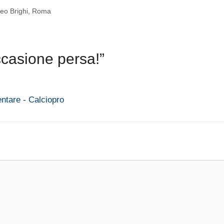
eo Brighi
,
Roma
casione persa!”
entare - Calciopro