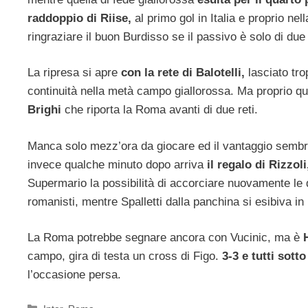
raddoppio di Riise,
al primo gol in Italia e proprio ne
ringraziare il buon Burdisso se il passivo è solo di due 
La ripresa si apre
con la rete di Balotelli,
lasciato tro
continuità nella metà campo giallorossa. Ma proprio q
Brighi
che riporta la Roma avanti di due reti.
Manca solo mezz’ora da giocare ed il vantaggio sembra t
invece qualche minuto dopo arriva
il regalo di Rizzoli
Supermario la possibilità di accorciare nuovamente le
romanisti, mentre Spalletti dalla panchina si esibiva in 
La Roma potrebbe segnare ancora con Vucinic, ma è
campo, gira di testa un cross di Figo.
3-3 e tutti sotto
l’occasione persa.
Categorie