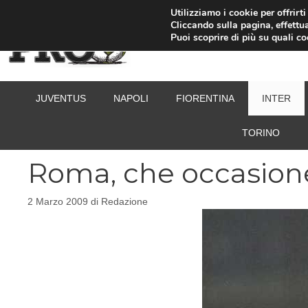
Vai
Utilizziamo i cookie per offrirt
Cliccando sulla pagina, effettua
al
Puoi scoprire di più su quali c
contenuto
JUVENTUS
NAPOLI
FIORENTINA
INTER
TORINO
Roma, che occasione
2 Marzo 2009
di
Redazione