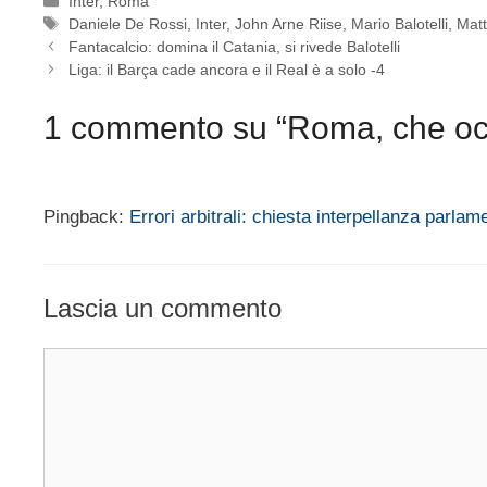
Inter
,
Roma
Tag
Daniele De Rossi
,
Inter
,
John Arne Riise
,
Mario Balotelli
,
Matt
Fantacalcio: domina il Catania, si rivede Balotelli
Liga: il Barça cade ancora e il Real è a solo -4
1 commento su “Roma, che oc
Pingback:
Errori arbitrali: chiesta interpellanza parlam
Lascia un commento
Commento