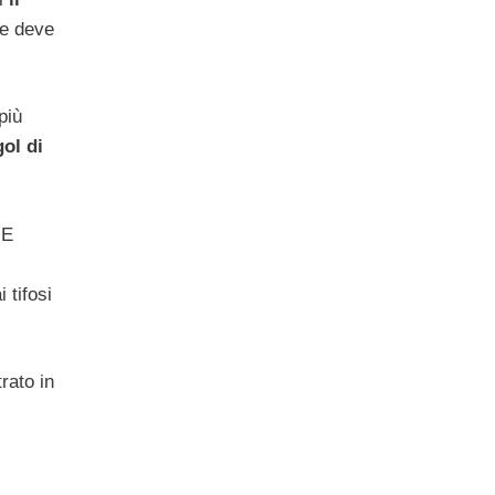
 e deve
più
gol di
 E
 tifosi
rato in