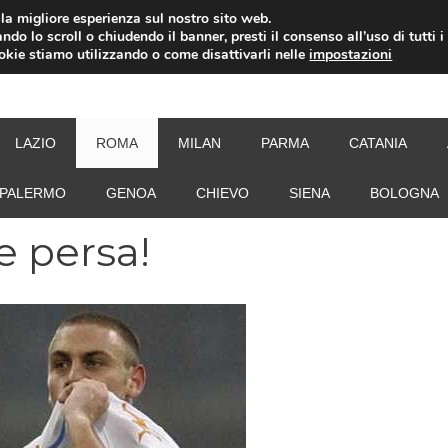
i la migliore esperienza sul nostro sito web.
ndo lo scroll o chiudendo il banner, presti il consenso all’uso di tutti i
ookie stiamo utilizzando o come disattivarli nelle
impostazioni
NEW
LAZIO
ROMA
MILAN
PARMA
CATANIA
PALERMO
GENOA
CHIEVO
SIENA
BOLOGNA
 persa!