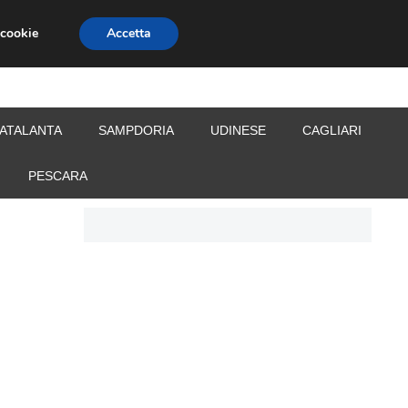
 cookie
Accetta
S
CALCIOMERCATO
ALLENATORI
ATALANTA
SAMPDORIA
UDINESE
CAGLIARI
PESCARA