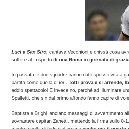
Luci a San Siro,
cantava Vecchioni e chissà cosa avrà 
soffrire al cospetto
di una Roma in giornata di grazi
In passato le due squadre hanno dato spesso vita a gar
partita come quella di ieri.
Totti prova e si arrende, 
addio spettacolo! E invece no, perché ad illuminare un
Spalletti, che sin dal primo affondo fanno capire di vole
Baptista e Brighi lanciano messaggi di avvertimento all
sovrastare capitan Zanetti, mettendo la firma sullo 0-1.
mentre quella di fede giallorossa
esulta per il quarto