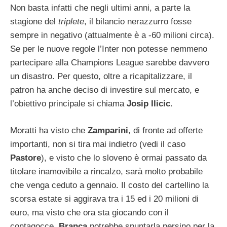
Non basta infatti che negli ultimi anni, a parte la
stagione del
triplete
, il bilancio nerazzurro fosse
sempre in negativo (attualmente è a -60 milioni circa).
Se per le nuove regole l’Inter non potesse nemmeno
partecipare alla Champions League sarebbe davvero
un disastro. Per questo, oltre a ricapitalizzare, il
patron ha anche deciso di investire sul mercato, e
l’obiettivo principale si chiama
Josip Ilicic
.
Moratti ha visto che
Zamparini
, di fronte ad offerte
importanti, non si tira mai indietro (vedi il caso
Pastore
), e visto che lo sloveno è ormai passato da
titolare inamovibile a rincalzo, sarà molto probabile
che venga ceduto a gennaio. Il costo del cartellino la
scorsa estate si aggirava tra i 15 ed i 20 milioni di
euro, ma visto che ora sta giocando con il
contagocce,
Branca
potrebbe spuntarla persino per la