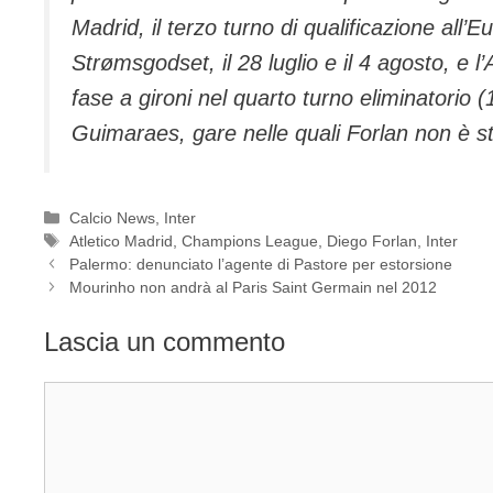
Madrid, il terzo turno di qualificazione al
Strømsgodset, il 28 luglio e il 4 agosto, e l’
fase a gironi nel quarto turno eliminatorio 
Guimaraes, gare nelle quali Forlan non è stat
Categorie
Calcio News
,
Inter
Tag
Atletico Madrid
,
Champions League
,
Diego Forlan
,
Inter
Palermo: denunciato l’agente di Pastore per estorsione
Mourinho non andrà al Paris Saint Germain nel 2012
Lascia un commento
Commento