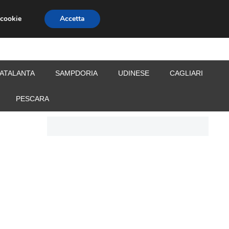
 cookie
Accetta
S
CALCIOMERCATO
ALLENATORI
ATALANTA
SAMPDORIA
UDINESE
CAGLIARI
PESCARA