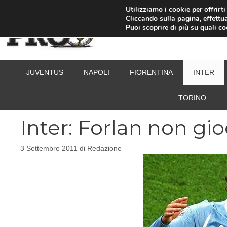
Vai
Utilizziamo i cookie per offrirt
Cliccando sulla pagina, effettua
al
Puoi scoprire di più su quali c
contenuto
JUVENTUS
NAPOLI
FIORENTINA
INTER
TORINO
Inter: Forlan non g
3 Settembre 2011
di
Redazione