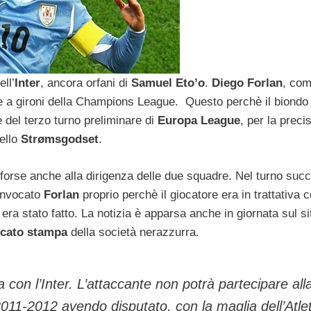
ell’
Inter
, ancora orfani di
Samuel Eto’o
.
Diego Forlan
, com
se a gironi della Champions League. Questo perchè il biondo
 del terzo turno preliminare di
Europa League
, per la preci
dello
Strømsgodset
.
, e forse anche alla dirigenza delle due squadre. Nel turno suc
convocato
Forlan
proprio perchè il giocatore era in trattativa 
 era stato fatto. La notizia è apparsa anche in giornata sul si
cato stampa
della società nerazzurra.
con l’Inter. L’attaccante non potrà partecipare all
11-2012 avendo disputato, con la maglia dell’Atlet