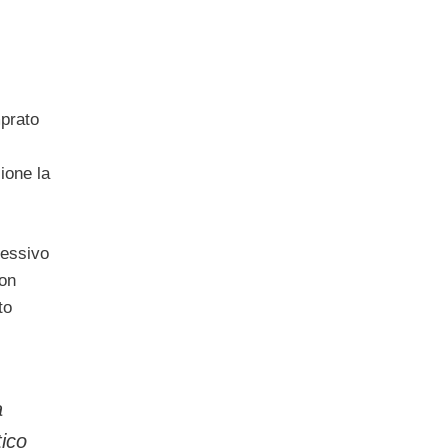
prato
sione la
cessivo
con
to
a
ico