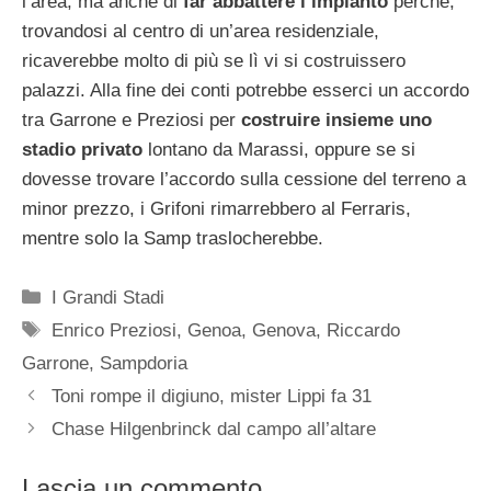
l’area, ma anche di
far abbattere l’impianto
perchè,
trovandosi al centro di un’area residenziale,
ricaverebbe molto di più se lì vi si costruissero
palazzi. Alla fine dei conti potrebbe esserci un accordo
tra Garrone e Preziosi per
costruire insieme uno
stadio privato
lontano da Marassi, oppure se si
dovesse trovare l’accordo sulla cessione del terreno a
minor prezzo, i Grifoni rimarrebbero al Ferraris,
mentre solo la Samp traslocherebbe.
Categorie
I Grandi Stadi
Tag
Enrico Preziosi
,
Genoa
,
Genova
,
Riccardo
Garrone
,
Sampdoria
Toni rompe il digiuno, mister Lippi fa 31
Chase Hilgenbrinck dal campo all’altare
Lascia un commento