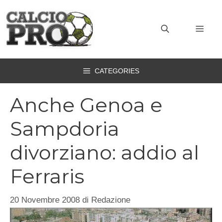
Vai
al
MEN
contenuto
CATEGORIES
Anche Genoa e
Sampdoria
divorziano: addio al
Ferraris
20 Novembre 2008
di
Redazione