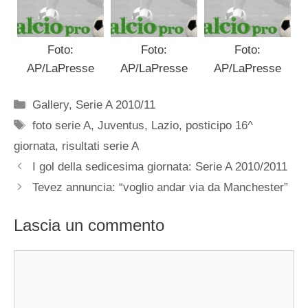
Foto:
Foto:
Foto:
AP/LaPresse
AP/LaPresse
AP/LaPresse
Categorie
Gallery
,
Serie A 2010/11
Tag
foto serie A
,
Juventus
,
Lazio
,
posticipo 16^
giornata
,
risultati serie A
I gol della sedicesima giornata: Serie A 2010/2011
Tevez annuncia: “voglio andar via da Manchester”
Lascia un commento
Commento